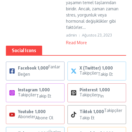
yaşamın temel taşlarından
biridir. Ancak, zaman zaman
stres, yorgunluk veya
hormonal değişiklikler gibi
faktörler...
admin
Ağustos 23, 2023
Read More
Social Icons
Fanlar
Facebook
1,000
X (Twitter)
1,000
Takipçiler
Beğen
Takip Et
Instagram
1,000
Pinterest
1,000
Takipçiler
Takipçiler
Takip Et
Pin
Takipçiler
Youtube
1,000
Tiktok
1,000
Aboneler
Abone Ol
Takip Et