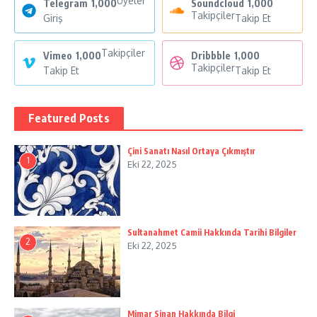
Üyeler
Telegram
1,000
Soundcloud
1,000
Takipçiler
Giriş
Takip Et
Takipçiler
Vimeo
1,000
Dribbble
1,000
Takipçiler
Takip Et
Takip Et
Featured Posts
Çini Sanatı Nasıl Ortaya Çıkmıştır
1
Eki 22, 2025
Sultanahmet Camii Hakkında Tarihi Bilgiler
2
Eki 22, 2025
Mimar Sinan Hakkında Bilgi