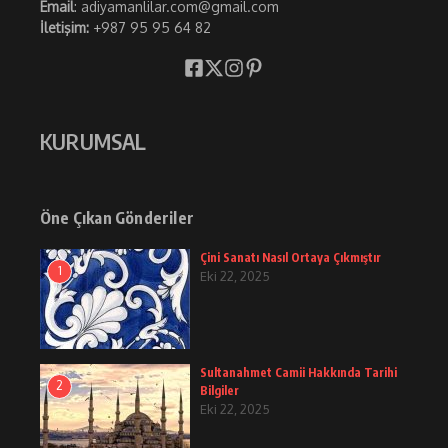
Email
: adiyamanlilar.com@gmail.com
İletişim:
+987 95 95 64 82
KURUMSAL
Öne Çıkan Gönderiler
Çini Sanatı Nasıl Ortaya Çıkmıştır
1
Eki 22, 2025
Sultanahmet Camii Hakkında Tarihi
2
Bilgiler
Eki 22, 2025