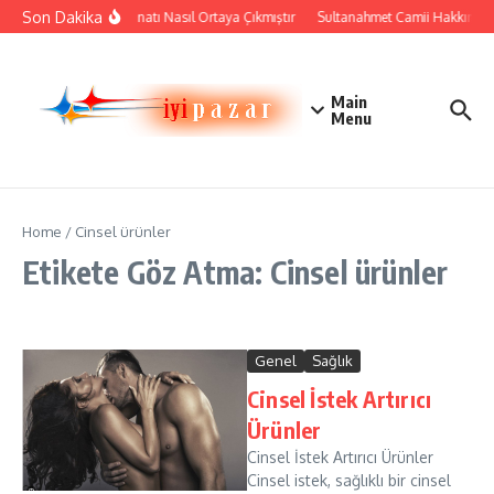
İçeriğe atla
Son Dakika
Çini Sanatı Nasıl Ortaya Çıkmıştır
Sultanahmet Camii Hakkında Ta
Main
Menu
Home
/
Cinsel ürünler
Etikete Göz Atma: Cinsel ürünler
Genel
Sağlık
Cinsel İstek Artırıcı
Ürünler
Cinsel İstek Artırıcı Ürünler
Cinsel istek, sağlıklı bir cinsel