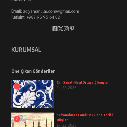
Email
: adiyamanlilar.com@gmail.com
İletişim:
+987 95 95 64 82
KURUMSAL
Öne Çıkan Gönderiler
Çini Sanatı Nasıl Ortaya Çıkmıştır
1
Eki 22, 2025
Sultanahmet Camii Hakkında Tarihi
2
Bilgiler
Eki 22, 2025