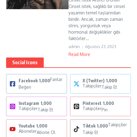
Cinsel istek, sağlıklı bir cinsel
yaşamın temel taşlarından
biridir. Ancak, zaman zaman
stres, yorgunluk veya
hormonal değişiklikler gibi
faktörler...
admin
Ağustos 23, 2023
Read More
Social Icons
Fanlar
Facebook
1,000
X (Twitter)
1,000
Takipçiler
Beğen
Takip Et
Instagram
1,000
Pinterest
1,000
Takipçiler
Takipçiler
Takip Et
Pin
Takipçiler
Youtube
1,000
Tiktok
1,000
Aboneler
Abone Ol
Takip Et