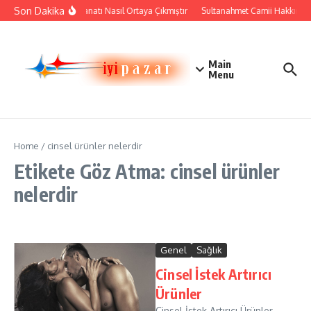
İçeriğe atla
Son Dakika
Çini Sanatı Nasıl Ortaya Çıkmıştır
Sultanahmet Camii Hakkında Ta
Main
Menu
Home
/
cinsel ürünler nelerdir
Etikete Göz Atma: cinsel ürünler
nelerdir
Genel
Sağlık
Cinsel İstek Artırıcı
Ürünler
Cinsel İstek Artırıcı Ürünler