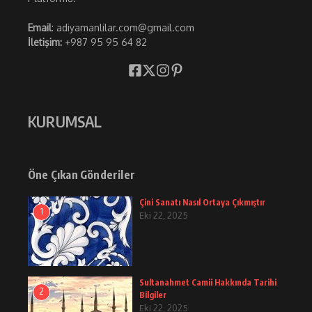
Email
: adiyamanlilar.com@gmail.com
İletişim:
+987 95 95 64 82
KURUMSAL
Öne Çıkan Gönderiler
Çini Sanatı Nasıl Ortaya Çıkmıştır
1
Eki 22, 2025
Sultanahmet Camii Hakkında Tarihi
2
Bilgiler
Eki 22, 2025