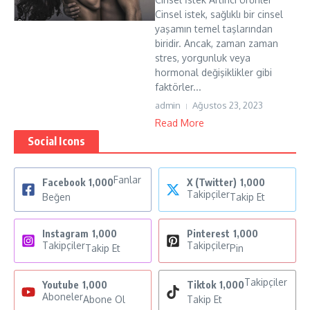
Cinsel istek, sağlıklı bir cinsel
yaşamın temel taşlarından
biridir. Ancak, zaman zaman
stres, yorgunluk veya
hormonal değişiklikler gibi
faktörler...
admin
Ağustos 23, 2023
Read More
Social Icons
Fanlar
Facebook
1,000
X (Twitter)
1,000
Takipçiler
Beğen
Takip Et
Instagram
1,000
Pinterest
1,000
Takipçiler
Takipçiler
Takip Et
Pin
Takipçiler
Youtube
1,000
Tiktok
1,000
Aboneler
Abone Ol
Takip Et