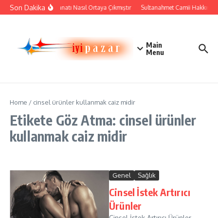
İçeriğe atla
Son Dakika
Çini Sanatı Nasıl Ortaya Çıkmıştır
Sultanahmet Camii Hakkında Ta
Main
Menu
Home
/
cinsel ürünler kullanmak caiz midir
Etikete Göz Atma: cinsel ürünler
kullanmak caiz midir
Genel
Sağlık
Cinsel İstek Artırıcı
Ürünler
Cinsel İstek Artırıcı Ürünler