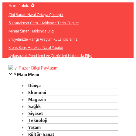
İçeriğe
Son Dakika
atla
Çini Sanatı Nasıl Ortaya Çıkmıştır
Sultanahmet Camii Hakkında Tarihi Bilgiler
Mimar Sinan Hakkında Bilgi
Ehliyetinizle Hangi Araçları Kullanbilirsiniz
Kıbrıs Barış Harekatı Nasıl Yapıldı
Uykusuzluk Poroblemi Ve Çözümleri Hakkında Bilgi
Main Menu
Dünya
Ekonomi
Magazin
Sağlık
Siyaset
Teknoloji
Yaşam
Kültür-Sanat