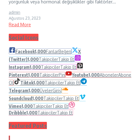
yorgunluk veya hormonal değişiklikler gibi faktörler...
admin
Ağustos 23, 2023
Read More
Social Icons
Facebook
1,000
Fanlar
Beğen
X
(Twitter)
1,000
Takipçiler
Takip Et
Instagram
1,000
Takipçiler
Takip Et
Pinterest
1,000
Takipçiler
Pin
Youtube
1,000
Aboneler
Abone
Ol
Tiktok
1,000
Takipçiler
Takip Et
Telegram
1,000
Üyeler
Giriş
Soundcloud
1,000
Takipçiler
Takip Et
Vimeo
1,000
Takipçiler
Takip Et
Dribbble
1,000
Takipçiler
Takip Et
Featured Posts
1