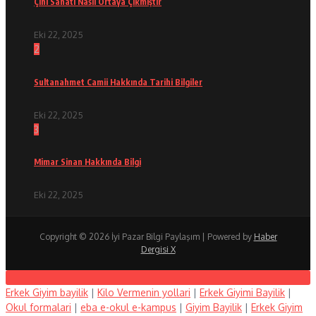
Çini Sanatı Nasıl Ortaya Çıkmıştır
Eki 22, 2025
2
Sultanahmet Camii Hakkında Tarihi Bilgiler
Eki 22, 2025
3
Mimar Sinan Hakkında Bilgi
Eki 22, 2025
Copyright © 2026 İyi Pazar Bilgi Paylaşım | Powered by
Haber
Dergisi X
Erkek Giyim bayilik
|
Kilo Vermenin yollari
|
Erkek Giyimi Bayilik
|
Okul formalari
|
eba e-okul e-kampus
|
Giyim Bayilik
|
Erkek Giyim