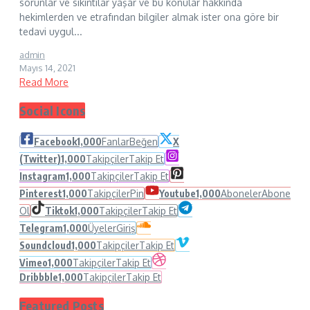
sorunlar ve sıkıntılar yaşar ve bu konular hakkında
hekimlerden ve etrafından bilgiler almak ister ona göre bir
tedavi uygul...
admin
Mayıs 14, 2021
Read More
Social Icons
Facebook
1,000
Fanlar
Beğen
X
(Twitter)
1,000
Takipçiler
Takip Et
Instagram
1,000
Takipçiler
Takip Et
Pinterest
1,000
Takipçiler
Pin
Youtube
1,000
Aboneler
Abone
Ol
Tiktok
1,000
Takipçiler
Takip Et
Telegram
1,000
Üyeler
Giriş
Soundcloud
1,000
Takipçiler
Takip Et
Vimeo
1,000
Takipçiler
Takip Et
Dribbble
1,000
Takipçiler
Takip Et
Featured Posts