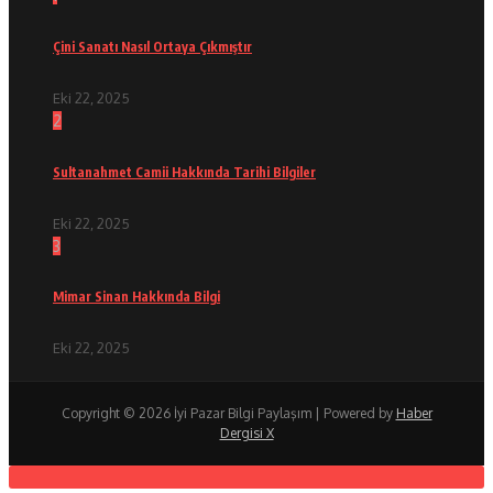
Çini Sanatı Nasıl Ortaya Çıkmıştır
Eki 22, 2025
2
Sultanahmet Camii Hakkında Tarihi Bilgiler
Eki 22, 2025
3
Mimar Sinan Hakkında Bilgi
Eki 22, 2025
Copyright © 2026 İyi Pazar Bilgi Paylaşım | Powered by
Haber
Dergisi X