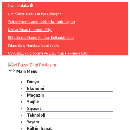
İçeriğe
Son Dakika
atla
Çini Sanatı Nasıl Ortaya Çıkmıştır
Sultanahmet Camii Hakkında Tarihi Bilgiler
Mimar Sinan Hakkında Bilgi
Ehliyetinizle Hangi Araçları Kullanbilirsiniz
Kıbrıs Barış Harekatı Nasıl Yapıldı
Uykusuzluk Poroblemi Ve Çözümleri Hakkında Bilgi
Main Menu
Dünya
Ekonomi
Magazin
Sağlık
Siyaset
Teknoloji
Yaşam
Kültür-Sanat