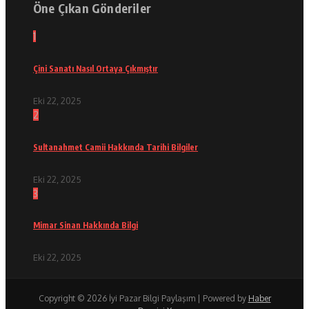
Öne Çıkan Gönderiler
1
Çini Sanatı Nasıl Ortaya Çıkmıştır
Eki 22, 2025
2
Sultanahmet Camii Hakkında Tarihi Bilgiler
Eki 22, 2025
3
Mimar Sinan Hakkında Bilgi
Eki 22, 2025
Copyright © 2026 İyi Pazar Bilgi Paylaşım | Powered by
Haber