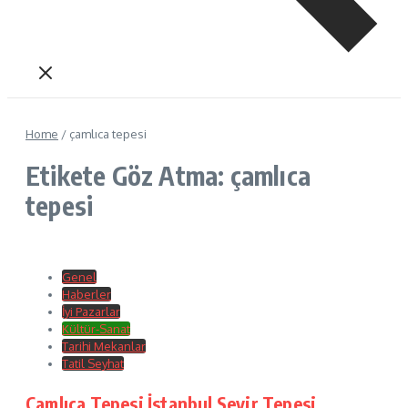
Home
/
çamlıca tepesi
Etikete Göz Atma: çamlıca
tepesi
Genel
Haberler
İyi Pazarlar
Kültür-Sanat
Tarihi Mekanlar
Tatil Seyhat
Çamlıca Tepesi İstanbul Seyir Tepesi