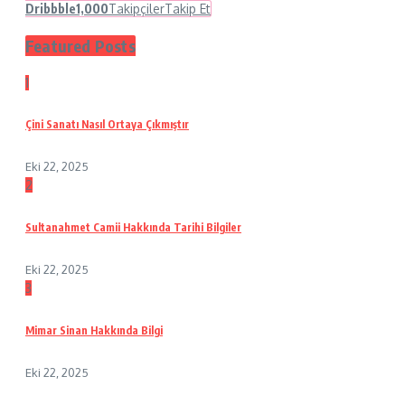
Dribbble
1,000
Takipçiler
Takip Et
Featured Posts
1
Çini Sanatı Nasıl Ortaya Çıkmıştır
Eki 22, 2025
2
Sultanahmet Camii Hakkında Tarihi Bilgiler
Eki 22, 2025
3
Mimar Sinan Hakkında Bilgi
Eki 22, 2025