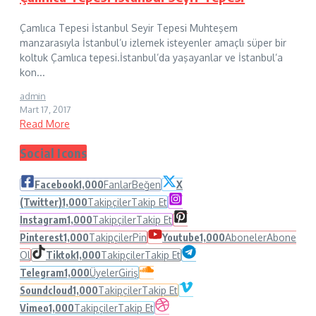
Çamlıca Tepesi İstanbul Seyir Tepesi Muhteşem
manzarasıyla İstanbul’u izlemek isteyenler amaçlı süper bir
koltuk Çamlıca tepesi.İstanbul’da yaşayanlar ve İstanbul’a
kon...
admin
Mart 17, 2017
Read More
Social Icons
Facebook
1,000
Fanlar
Beğen
X
(Twitter)
1,000
Takipçiler
Takip Et
Instagram
1,000
Takipçiler
Takip Et
Pinterest
1,000
Takipçiler
Pin
Youtube
1,000
Aboneler
Abone
Ol
Tiktok
1,000
Takipçiler
Takip Et
Telegram
1,000
Üyeler
Giriş
Soundcloud
1,000
Takipçiler
Takip Et
Vimeo
1,000
Takipçiler
Takip Et