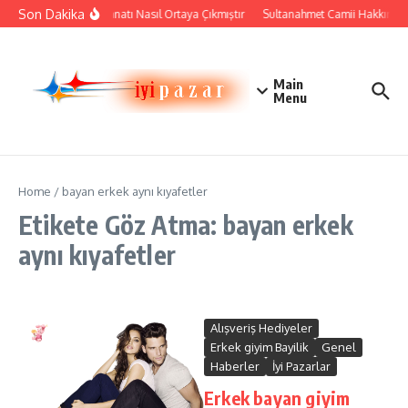
İçeriğe atla
Son Dakika
Çini Sanatı Nasıl Ortaya Çıkmıştır
Sultanahmet Camii Hakkında Ta
Main
Menu
Home
/
bayan erkek aynı kıyafetler
Etikete Göz Atma: bayan erkek
aynı kıyafetler
Alışveriş Hediyeler
Erkek giyim Bayilik
Genel
Haberler
İyi Pazarlar
Erkek bayan giyim