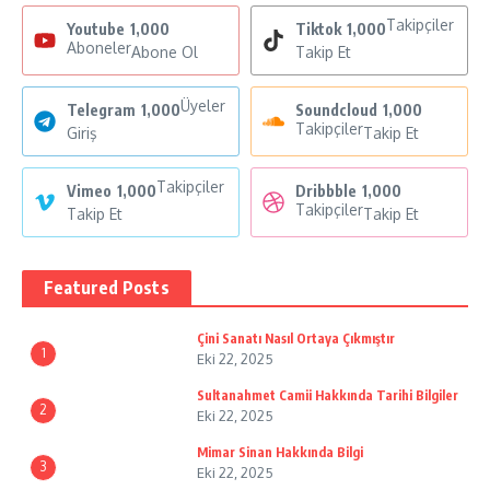
Takipçiler
Youtube
1,000
Tiktok
1,000
Aboneler
Abone Ol
Takip Et
Üyeler
Telegram
1,000
Soundcloud
1,000
Takipçiler
Giriş
Takip Et
Takipçiler
Vimeo
1,000
Dribbble
1,000
Takipçiler
Takip Et
Takip Et
Featured Posts
Çini Sanatı Nasıl Ortaya Çıkmıştır
1
Eki 22, 2025
Sultanahmet Camii Hakkında Tarihi Bilgiler
2
Eki 22, 2025
Mimar Sinan Hakkında Bilgi
3
Eki 22, 2025