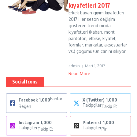
kıyafetleri 2017
Erkek bayan giyim kıyafetleri
2017 Her sezon değişim
gösteren trend moda
kıyafetleri (kaban, mont,
pantolon, elbise, kıyafet,
formlar, markalar, aksesuarlar
vs.) çoğumuzun canını sıkıyor.
...
admin
Mart 1, 2017
Read More
Social Icons
Fanlar
Facebook
1,000
X (Twitter)
1,000
Takipçiler
Beğen
Takip Et
Instagram
1,000
Pinterest
1,000
Takipçiler
Takipçiler
Takip Et
Pin