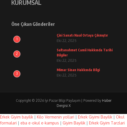
KURUMSAL
Öne Çıkan Gönderiler
Çini Sanatı Nasıl Ortaya Çıkmıştır
1
Eki 22, 2025
Sultanahmet Camii Hakkında Tarihi
2
Bilgiler
Eki 22, 2025
Mimar Sinan Hakkında Bilgi
3
Eki 22, 2025
Copyright © 2026 İyi Pazar Bilgi Paylaşım | Powered by
Haber
Dergisi X
Erkek Giyim bayilik
|
Kilo Vermenin yollari
|
Erkek Giyimi Bayilik
|
Okul
formalari
|
eba e-okul e-kampus
|
Giyim Bayilik
|
Erkek Giyim Tarzlari