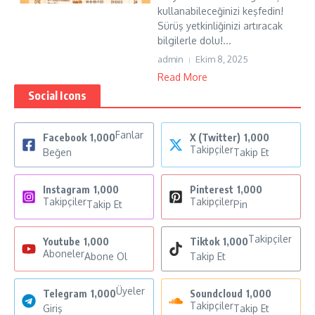
kullanabileceğinizi keşfedin!
Sürüş yetkinliğinizi artıracak
bilgilerle dolu!...
admin
Ekim 8, 2025
Read More
Social Icons
Fanlar
Facebook
1,000
X (Twitter)
1,000
Takipçiler
Beğen
Takip Et
Instagram
1,000
Pinterest
1,000
Takipçiler
Takipçiler
Takip Et
Pin
Takipçiler
Youtube
1,000
Tiktok
1,000
Aboneler
Abone Ol
Takip Et
Üyeler
Telegram
1,000
Soundcloud
1,000
Takipçiler
Giriş
Takip Et