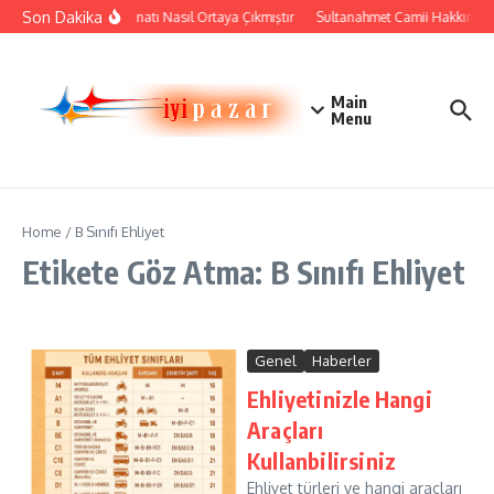
İçeriğe atla
Son Dakika
Çini Sanatı Nasıl Ortaya Çıkmıştır
Sultanahmet Camii Hakkında Ta
Main
Menu
Home
/
B Sınıfı Ehliyet
Etikete Göz Atma: B Sınıfı Ehliyet
Genel
Haberler
Ehliyetinizle Hangi
Araçları
Kullanbilirsiniz
Ehliyet türleri ve hangi araçları