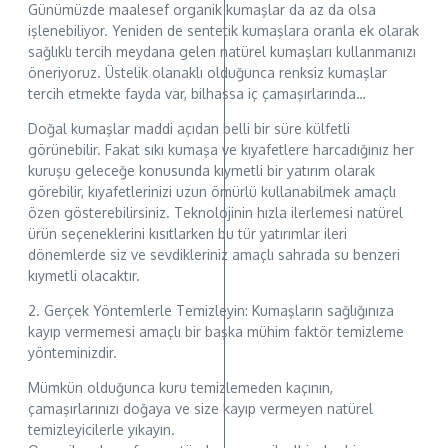
Günümüzde maalesef organik kumaşlar da az da olsa
işlenebiliyor. Yeniden de sentetik kumaşlara oranla ek olarak
sağlıklı tercih meydana gelen natürel kumaşları kullanmanızı
öneriyoruz. Üstelik olanaklı olduğunca renksiz kumaşlar
tercih etmekte fayda var, bilhassa iç çamaşırlarında…
Doğal kumaşlar maddi açıdan belli bir süre külfetli
görünebilir. Fakat sıkı kumaşa ve kıyafetlere harcadığınız her
kuruşu geleceğe konusunda kıymetli bir yatırım olarak
görebilir, kıyafetlerinizi uzun ömürlü kullanabilmek amaçlı
özen gösterebilirsiniz. Teknolojinin hızla ilerlemesi natürel
ürün seçeneklerini kısıtlarken bu tür yatırımlar ileri
dönemlerde siz ve sevdikleriniz amaçlı sahrada su benzeri
kıymetli olacaktır.
2. Gerçek Yöntemlerle Temizleyin: Kumaşların sağlığınıza
kayıp vermemesi amaçlı bir başka mühim faktör temizleme
yönteminizdir.
Mümkün olduğunca kuru temizlemeden kaçının,
çamaşırlarınızı doğaya ve size kayıp vermeyen natürel
temizleyicilerle yıkayın.