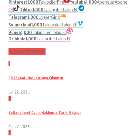
Pinterest
1,000
Takipçiler
Pin
Youtube
1,000
Aboneler
Abone
Ol
Tiktok
1,000
Takipçiler
Takip Et
Telegram
1,000
Üyeler
Giriş
Soundcloud
1,000
Takipçiler
Takip Et
Vimeo
1,000
Takipçiler
Takip Et
Dribbble
1,000
Takipçiler
Takip Et
Featured Posts
1
Çini Sanatı Nasıl Ortaya Çıkmıştır
Eki 22, 2025
2
Sultanahmet Camii Hakkında Tarihi Bilgiler
Eki 22, 2025
3