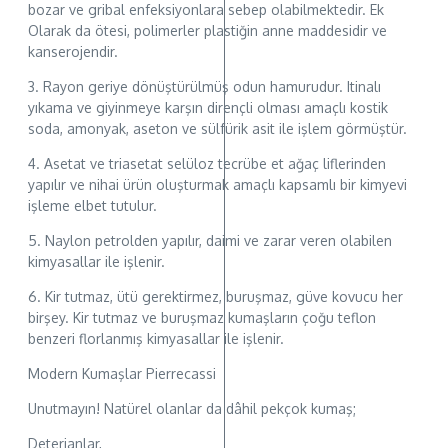
bozar ve gribal enfeksiyonlara sebep olabilmektedir. Ek
Olarak da ötesi, polimerler plastiğin anne maddesidir ve
kanserojendir.
3. Rayon geriye dönüştürülmüş odun hamurudur. Itinalı
yıkama ve giyinmeye karşın dirençli olması amaçlı kostik
soda, amonyak, aseton ve sülfürik asit ile işlem görmüştür.
4. Asetat ve triasetat selüloz tecrübe et ağaç liflerinden
yapılır ve nihai ürün oluşturmak amaçlı kapsamlı bir kimyevi
işleme elbet tutulur.
5. Naylon petrolden yapılır, daimi ve zarar veren olabilen
kimyasallar ile işlenir.
6. Kir tutmaz, ütü gerektirmez, buruşmaz, güve kovucu her
birşey. Kir tutmaz ve buruşmaz kumaşların çoğu teflon
benzeri florlanmış kimyasallar ile işlenir.
Modern Kumaşlar Pierrecassi
Unutmayın! Natürel olanlar da dâhil pekçok kumaş;
Deterjanlar,