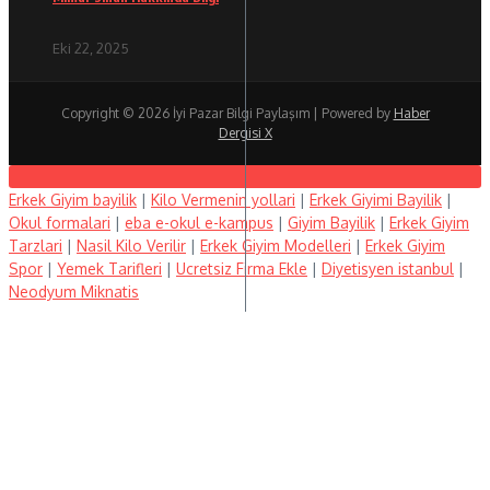
Eki 22, 2025
Copyright © 2026 İyi Pazar Bilgi Paylaşım | Powered by
Haber
Dergisi X
Erkek Giyim bayilik
|
Kilo Vermenin yollari
|
Erkek Giyimi Bayilik
|
Okul formalari
|
eba e-okul e-kampus
|
Giyim Bayilik
|
Erkek Giyim
Tarzlari
|
Nasil Kilo Verilir
|
Erkek Giyim Modelleri
|
Erkek Giyim
Spor
|
Yemek Tarifleri
|
Ucretsiz Firma Ekle
|
Diyetisyen istanbul
|
Neodyum Miknatis