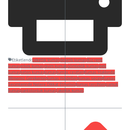
Etiketlendi:
ceketlık kumaş
desenli kumaş
düz renk
kumaş
erkek kumaş
giyim kumaş
gömleklik kumaş
ipek
kumaş
keten kumaş
kumaş
kumaş çeşitleri
Kumaş Hakkında
Bilmemiz Gerekenler
kumaş modelleri
kumaş seçimi
Kumaş
Seçimlerinde Nelere Dikkat Etmeliyiz
kumaş tercihleri
pamuk
kumaş
pantolonluk kumaş
takımlık kumaş