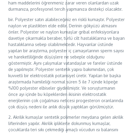
ham maddelerini öğrenmeniz zarar veren olanlardan uzak
durmanıza, profesyonel tercih yapmanıza destekçi olacaktır.
bir. Polyester satın alabileceğiniz en riskli kumaştır. Polyester
naylon ve plastikten elde edilir. Derinin gökyüzü almasını
önler. Polyester ve naylon kumaşlar gribal enfeksiyonlara
davetiye çıkarmakla beraber, türlü cilt hastalıklarına ve bayan
hastalıklarına sebep olabilmektedir. Hayvanlar üstünde
yapılan bir araştırma, polyester iç çamaşırlarının sperm sayısı
ve hareketliliğinde düşüşlere ne sebeple olduğunu
göstermiştir. Aynı çalışmalar vatandaşlar ve fareler üstünde
de yapılmıştır. Polyester sentetik yapısı bakımından, çok
kuvvetli bir elektrostatik potansiyel üretir. Yapılan bir başka
araştırmada hamileliği normal süren 5 ile 7 içinde köpeğe
%100 polyester elbiseler giydirilmiştir. Ve soruşturmanın
önce ayı içinde bu köpeklerden ikisinin elektrostatik
enerjilerinin çok çoğalması neticesi progesteron oranlarında
çok düşüş nedeni ile anlık düşük yaptıkları görülmüştür.
2. Akrilik kumaşlar sentetik polimerler meydana gelen akrilik
liflerinden yapılır. Akrilik ipliklerle dokunmuş kumaşlar,
çocuklarda teri sıkı çekmediği amaçlı vücudun ısı balansını