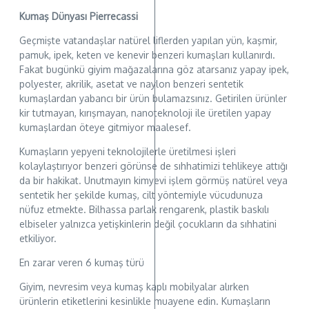
Kumaş Dünyası Pierrecassi
Geçmişte vatandaşlar natürel liflerden yapılan yün, kaşmir,
pamuk, ipek, keten ve kenevir benzeri kumaşları kullanırdı.
Fakat bugünkü giyim mağazalarına göz atarsanız yapay ipek,
polyester, akrilik, asetat ve naylon benzeri sentetik
kumaşlardan yabancı bir ürün bulamazsınız. Getirilen ürünler
kir tutmayan, kırışmayan, nanoteknoloji ile üretilen yapay
kumaşlardan öteye gitmiyor maalesef.
Kumaşların yepyeni teknolojilerle üretilmesi işleri
kolaylaştırıyor benzeri görünse de sıhhatimizi tehlikeye attığı
da bir hakikat. Unutmayın kimyevi işlem görmüş natürel veya
sentetik her şekilde kumaş, cilt yöntemiyle vücudunuza
nüfuz etmekte. Bilhassa parlak rengarenk, plastik baskılı
elbiseler yalnızca yetişkinlerin değil çocukların da sıhhatini
etkiliyor.
En zarar veren 6 kumaş türü
Giyim, nevresim veya kumaş kaplı mobilyalar alırken
ürünlerin etiketlerini kesinlikle muayene edin. Kumaşların