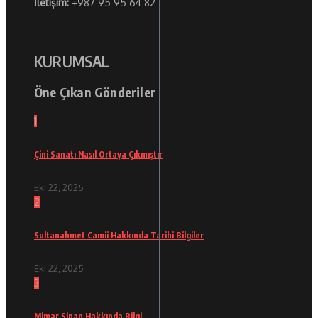
İletişim:
+987 95 95 64 82
KURUMSAL
Öne Çıkan Gönderiler
1
Çini Sanatı Nasıl Ortaya Çıkmıştır
Eki 22, 2025
2
Sultanahmet Camii Hakkında Tarihi Bilgiler
Eki 22, 2025
3
Mimar Sinan Hakkında Bilgi