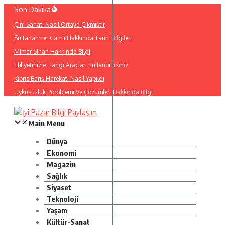
İçeriğe
Son Dakika
atla
Çini Sanatı Nasıl Ortaya Çıkmıştır
Sultanahmet Camii Hakkında Tarihi Bilgiler
Mimar Sinan Hakkında Bilgi
Ehliyetinizle Hangi Araçları Kullanbilirsiniz
Kıbrıs Barış Harekatı Nasıl Yapıldı
Uykusuzluk Poroblemi Ve Çözümleri Hakkında Bilgi
Main Menu
Dünya
Ekonomi
Magazin
Sağlık
Siyaset
Teknoloji
Yaşam
Kültür-Sanat