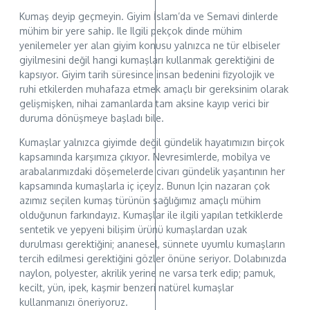
Kumaş deyip geçmeyin. Giyim İslam’da ve Semavi dinlerde
mühim bir yere sahip. Ile Ilgili pekçok dinde mühim
yenilemeler yer alan giyim konusu yalnızca ne tür elbiseler
giyilmesini değil hangi kumaşları kullanmak gerektiğini de
kapsıyor. Giyim tarih süresince insan bedenini fizyolojik ve
ruhi etkilerden muhafaza etmek amaçlı bir gereksinim olarak
gelişmişken, nihai zamanlarda tam aksine kayıp verici bir
duruma dönüşmeye başladı bile.
Kumaşlar yalnızca giyimde değil gündelik hayatımızın birçok
kapsamında karşımıza çıkıyor. Nevresimlerde, mobilya ve
arabalarımızdaki döşemelerde civarı gündelik yaşantının her
kapsamında kumaşlarla iç içeyiz. Bunun Için nazaran çok
azımız seçilen kumaş türünün sağlığımız amaçlı mühim
olduğunun farkındayız. Kumaşlar ile ilgili yapılan tetkiklerde
sentetik ve yepyeni bilişim ürünü kumaşlardan uzak
durulması gerektiğini; ananesel, sünnete uyumlu kumaşların
tercih edilmesi gerektiğini gözler önüne seriyor. Dolabınızda
naylon, polyester, akrilik yerine ne varsa terk edip; pamuk,
kecilt, yün, ipek, kaşmir benzeri natürel kumaşlar
kullanmanızı öneriyoruz.