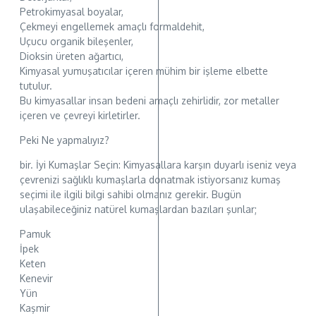
Petrokimyasal boyalar,
Çekmeyi engellemek amaçlı formaldehit,
Uçucu organik bileşenler,
Dioksin üreten ağartıcı,
Kimyasal yumuşatıcılar içeren mühim bir işleme elbette
tutulur.
Bu kimyasallar insan bedeni amaçlı zehirlidir, zor metaller
içeren ve çevreyi kirletirler.
Peki Ne yapmalıyız?
bir. İyi Kumaşlar Seçin: Kimyasallara karşın duyarlı iseniz veya
çevrenizi sağlıklı kumaşlarla donatmak istiyorsanız kumaş
seçimi ile ilgili bilgi sahibi olmanız gerekir. Bugün
ulaşabileceğiniz natürel kumaşlardan bazıları şunlar;
Pamuk
İpek
Keten
Kenevir
Yün
Kaşmir