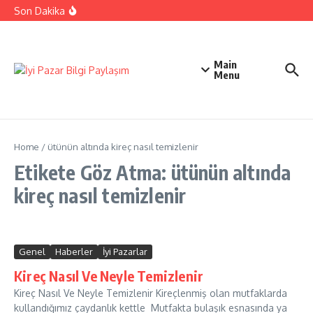
İçeriğe atla
Ehliyetinizle Hangi Araçları Kullanbilirsiniz
Son Dakika
Kıbrıs Barış Harekatı Nasıl Yapıldı
Uykusuzluk Poroblemi Ve Çözümleri Hakkında Bilgi
Main
Menu
Home
/
ütünün altında kireç nasıl temizlenir
Etikete Göz Atma: ütünün altında
kireç nasıl temizlenir
Genel
Haberler
İyi Pazarlar
Kireç Nasıl Ve Neyle Temizlenir
Kireç Nasıl Ve Neyle Temizlenir Kireçlenmiş olan mutfaklarda
kullandığımız çaydanlık kettle Mutfakta bulaşık esnasında ya