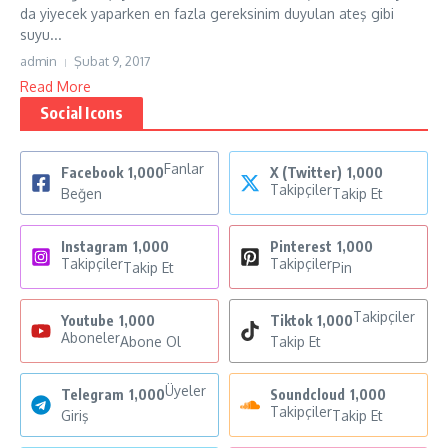
da yiyecek yaparken en fazla gereksinim duyulan ateş gibi
suyu...
admin
Şubat 9, 2017
Read More
Social Icons
Fanlar
Facebook
1,000
X (Twitter)
1,000
Takipçiler
Beğen
Takip Et
Instagram
1,000
Pinterest
1,000
Takipçiler
Takipçiler
Takip Et
Pin
Takipçiler
Youtube
1,000
Tiktok
1,000
Aboneler
Abone Ol
Takip Et
Üyeler
Telegram
1,000
Soundcloud
1,000
Takipçiler
Giriş
Takip Et