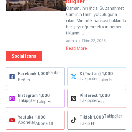
Bilgiler
Osmanlı’nın incisi Sultanahmet
Camiinin tarihi yolculuğuna
çıkın. Mimarlık harikası hakkında
her şeyi öğrenmek için hemen
tıklayın!...
admin
Ekim 22, 2025
Read More
Social Icons
Fanlar
Facebook
1,000
X (Twitter)
1,000
Takipçiler
Beğen
Takip Et
Instagram
1,000
Pinterest
1,000
Takipçiler
Takipçiler
Takip Et
Pin
Takipçiler
Youtube
1,000
Tiktok
1,000
Aboneler
Abone Ol
Takip Et