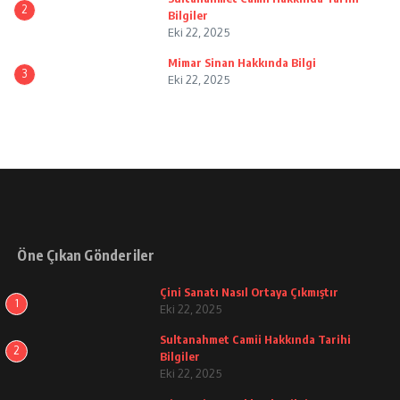
2
Bilgiler
Eki 22, 2025
Mimar Sinan Hakkında Bilgi
3
Eki 22, 2025
Öne Çıkan Gönderiler
Çini Sanatı Nasıl Ortaya Çıkmıştır
1
Eki 22, 2025
Sultanahmet Camii Hakkında Tarihi
2
Bilgiler
Eki 22, 2025