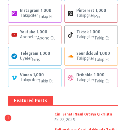
Instagram
1,000
Pinterest
1,000
Takipçiler
Takipçiler
Takip Et
Pin
Youtube
1,000
Tiktok
1,000
Aboneler
Takipçiler
Abone Ol
Takip Et
Telegram
1,000
Soundcloud
1,000
Üyeler
Takipçiler
Giriş
Takip Et
Vimeo
1,000
Dribbble
1,000
Takipçiler
Takipçiler
Takip Et
Takip Et
Featured Posts
Çini Sanatı Nasıl Ortaya Çıkmıştır
1
Eki 22, 2025
Sultanahmet Camii Hakkında Tarihi