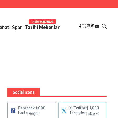
TARIHI MEKANLAR
Sanat
Spor
Tarihi Mekanlar
Social Icons
Facebook
1,000
X (Twitter)
1,000
Fanlar
Takipçiler
Beğen
Takip Et