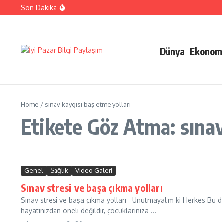
İçeriğe atla
Son Dakika
Ehliyetinizle Hangi Araçları Kullanbilirsiniz
Kıbrıs Barış Harekatı Nasıl Yapıldı
Uykusuzluk Poroblemi Ve Çözümleri Hakkında Bilgi
Dünya
Ekonom
Home
/
sınav kaygısı baş etme yolları
Etikete Göz Atma: sınav
Genel
Sağlık
Video Galeri
Sınav stresi ve başa çıkma yolları
Sınav stresi ve başa çıkma yolları Unutmayalım ki Herkes Bu dün
hayatınızdan öneli değildir, çocuklarınıza ...