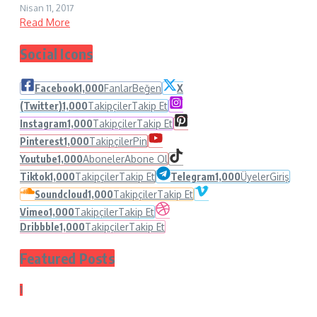
Nisan 11, 2017
Read More
Social Icons
Facebook
1,000
Fanlar
Beğen
X
(Twitter)
1,000
Takipçiler
Takip Et
Instagram
1,000
Takipçiler
Takip Et
Pinterest
1,000
Takipçiler
Pin
Youtube
1,000
Aboneler
Abone Ol
Tiktok
1,000
Takipçiler
Takip Et
Telegram
1,000
Üyeler
Giriş
Soundcloud
1,000
Takipçiler
Takip Et
Vimeo
1,000
Takipçiler
Takip Et
Dribbble
1,000
Takipçiler
Takip Et
Featured Posts
1