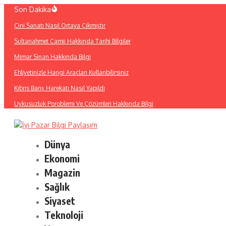
İçeriğe
Son Dakika
atla
Çini Sanatı Nasıl Ortaya Çıkmıştır
Sultanahmet Camii Hakkında Tarihi Bilgiler
Mimar Sinan Hakkında Bilgi
Ehliyetinizle Hangi Araçları Kullanbilirsiniz
Kıbrıs Barış Harekatı Nasıl Yapıldı
Uykusuzluk Poroblemi Ve Çözümleri Hakkında Bilgi
Dünya
Ekonomi
Magazin
Sağlık
Siyaset
Teknoloji