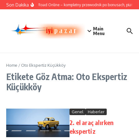
İçeriğe atla
Son Dakika
Cricket Road Online – kompletny przewodnik po bonusach, płatnościa
Main
Menu
Home
/
Oto Ekspertiz Küçükköy
Etikete Göz Atma: Oto Ekspertiz
Küçükköy
Genel
Haberler
2. el araç alırken
ekspertiz