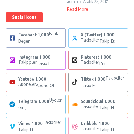
admin
Aralık 22, 2017
Read More
Social Icons
Fanlar
Facebook
1,000
X (Twitter)
1,000
Takipçiler
Beğen
Takip Et
Instagram
1,000
Pinterest
1,000
Takipçiler
Takipçiler
Takip Et
Pin
Takipçiler
Youtube
1,000
Tiktok
1,000
Aboneler
Abone Ol
Takip Et
Üyeler
Telegram
1,000
Soundcloud
1,000
Takipçiler
Giriş
Takip Et
Takipçiler
Vimeo
1,000
Dribbble
1,000
Takipçiler
Takip Et
Takip Et