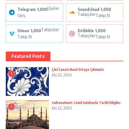
Üyeler
Telegram
1,000
Soundcloud
1,000
Takipçiler
Giriş
Takip Et
Takipçiler
Vimeo
1,000
Dribbble
1,000
Takipçiler
Takip Et
Takip Et
Featured Posts
Çini Sanatı Nasıl Ortaya Çıkmıştır
1
Eki 22, 2025
Sultanahmet Camii Hakkında Tarihi Bilgiler
2
Eki 22, 2025