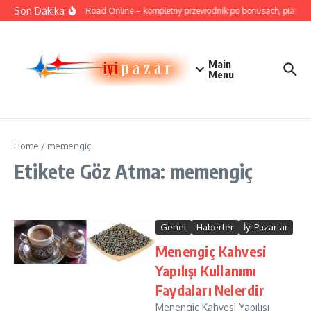
İçeriğe atla
Son Dakika
Cricket Road Online – kompletny przewodnik po bonusach, płatnościa
Main
Menu
Home
/
memengiç
Etikete Göz Atma: memengiç
Genel
Haberler
İyi Pazarlar
Menengiç Kahvesi
Yapılışı Kullanımı
Faydaları Nelerdir
Menengiç Kahvesi Yapılışı