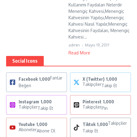
Kullanımı Faydaları Nelerdir
Menengiç Kahvesi,Menengiç
Kahvesinin Yapılışı,Menengiç
Kahvesi Nasıl Yapılır,Menengiç
Kahvesinin Faydaları, Menengiç
Kahvesi...
admin
Mayıs 19, 2017
Read More
Social Icons
Fanlar
Facebook
1,000
X (Twitter)
1,000
Takipçiler
Beğen
Takip Et
Instagram
1,000
Pinterest
1,000
Takipçiler
Takipçiler
Takip Et
Pin
Takipçiler
Youtube
1,000
Tiktok
1,000
Aboneler
Abone Ol
Takip Et