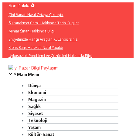
İçeriğe
Son Dakika
atla
Çini Sanatı Nasıl Ortaya Çıkmıştır
Sultanahmet Camii Hakkında Tarihi Bilgiler
Mimar Sinan Hakkında Bilgi
Ehliyetinizle Hangi Araçları Kullanbilirsiniz
Kıbrıs Barış Harekatı Nasıl Yapıldı
Uykusuzluk Poroblemi Ve Çözümleri Hakkında Bilgi
Main Menu
Dünya
Ekonomi
Magazin
Sağlık
Siyaset
Teknoloji
Yaşam
Kültür-Sanat