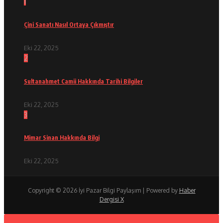
1
Çini Sanatı Nasıl Ortaya Çıkmıştır
Eki 22, 2025
2
Sultanahmet Camii Hakkında Tarihi Bilgiler
Eki 22, 2025
3
Mimar Sinan Hakkında Bilgi
Eki 22, 2025
Copyright © 2026 İyi Pazar Bilgi Paylaşım | Powered by
Haber
Dergisi X