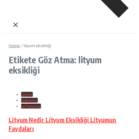
Home
/
lityum eksikliği
Etikete Göz Atma: lityum
eksikliği
Genel
Haberler
İyi Pazarlar
Lityum Nedir Lityum Eksikliği Lityumun
Faydaları