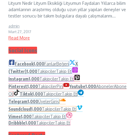
Lityum Nedir Lityum Eksikliği Lityumun Faydaları Yıllarca bilim
adamlarının araştırmış olduğu uzun yıllar yapılan deneyler ve
testler sonucu bir takım bulgulara dayalı çalışmalarını...
admin
Mart 27, 2017
Read More
Social Icons
Facebook
1,000
Fanlar
Beğen
X
(Twitter)
1,000
Takipçiler
Takip Et
Instagram
1,000
Takipçiler
Takip Et
Pinterest
1,000
Takipçiler
Pin
Youtube
1,000
Aboneler
Abone
Ol
Tiktok
1,000
Takipçiler
Takip Et
Telegram
1,000
Üyeler
Giriş
Soundcloud
1,000
Takipçiler
Takip Et
Vimeo
1,000
Takipçiler
Takip Et
Dribbble
1,000
Takipçiler
Takip Et