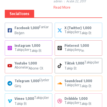
admin
Aralık 22, 2017
Read More
Social Icons
Fanlar
Facebook
1,000
X (Twitter)
1,000
Takipçiler
Beğen
Takip Et
Instagram
1,000
Pinterest
1,000
Takipçiler
Takipçiler
Takip Et
Pin
Takipçiler
Youtube
1,000
Tiktok
1,000
Aboneler
Abone Ol
Takip Et
Üyeler
Telegram
1,000
Soundcloud
1,000
Takipçiler
Giriş
Takip Et
Takipçiler
Vimeo
1,000
Dribbble
1,000
Takipçiler
Takip Et
Takip Et