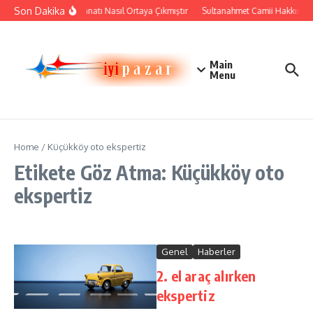
İçeriğe atla
Son Dakika
Çini Sanatı Nasıl Ortaya Çıkmıştır
Sultanahmet Camii Hakkında Ta
Main
Menu
Home
/
Küçükköy oto ekspertiz
Etikete Göz Atma: Küçükköy oto
ekspertiz
Genel
Haberler
2. el araç alırken
ekspertiz