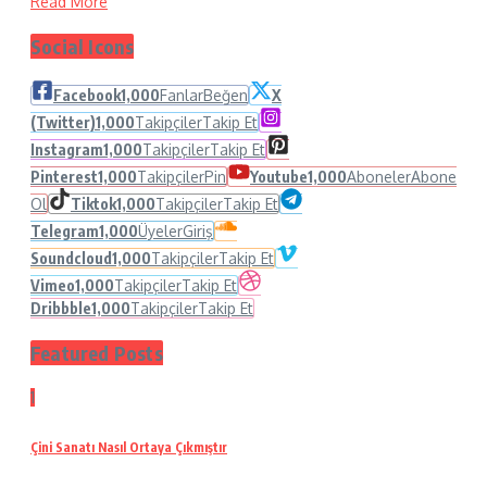
Read More
Social Icons
Facebook
1,000
Fanlar
Beğen
X
(Twitter)
1,000
Takipçiler
Takip Et
Instagram
1,000
Takipçiler
Takip Et
Pinterest
1,000
Takipçiler
Pin
Youtube
1,000
Aboneler
Abone
Ol
Tiktok
1,000
Takipçiler
Takip Et
Telegram
1,000
Üyeler
Giriş
Soundcloud
1,000
Takipçiler
Takip Et
Vimeo
1,000
Takipçiler
Takip Et
Dribbble
1,000
Takipçiler
Takip Et
Featured Posts
1
Çini Sanatı Nasıl Ortaya Çıkmıştır