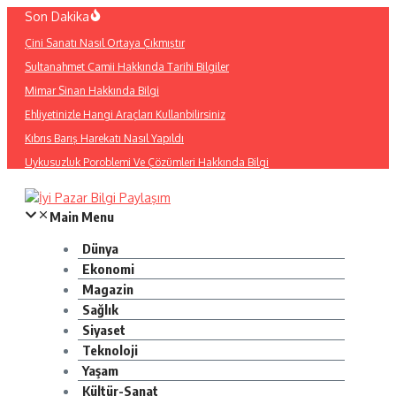
İçeriğe
Son Dakika
atla
Çini Sanatı Nasıl Ortaya Çıkmıştır
Sultanahmet Camii Hakkında Tarihi Bilgiler
Mimar Sinan Hakkında Bilgi
Ehliyetinizle Hangi Araçları Kullanbilirsiniz
Kıbrıs Barış Harekatı Nasıl Yapıldı
Uykusuzluk Poroblemi Ve Çözümleri Hakkında Bilgi
Main Menu
Dünya
Ekonomi
Magazin
Sağlık
Siyaset
Teknoloji
Yaşam
Kültür-Sanat