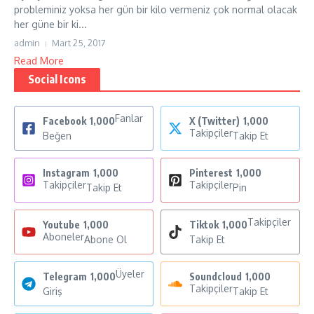
probleminiz yoksa her gün bir kilo vermeniz çok normal olacak
her güne bir ki...
admin
Mart 25, 2017
Read More
Social Icons
Fanlar
Facebook
1,000
X (Twitter)
1,000
Takipçiler
Beğen
Takip Et
Instagram
1,000
Pinterest
1,000
Takipçiler
Takipçiler
Takip Et
Pin
Takipçiler
Youtube
1,000
Tiktok
1,000
Aboneler
Abone Ol
Takip Et
Üyeler
Telegram
1,000
Soundcloud
1,000
Takipçiler
Giriş
Takip Et