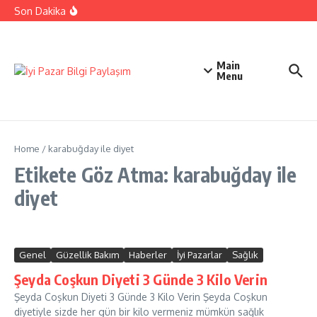
rejestracji i wypłatach
İçeriğe atla
Son Dakika
Cricket Road Demo – krok po kroku rejestracja i start
gry
Cricket Road Online – przegląd i opcje
WinsPark dinero real: guía completa de registro, bonos
y pagos
Main
Menu
Home
/
karabuğday ile diyet
Etikete Göz Atma: karabuğday ile
diyet
Genel
Güzellik Bakım
Haberler
İyi Pazarlar
Sağlık
Şeyda Coşkun Diyeti 3 Günde 3 Kilo Verin
Şeyda Coşkun Diyeti 3 Günde 3 Kilo Verin Şeyda Coşkun
diyetiyle sizde her gün bir kilo vermeniz mümkün sağlık