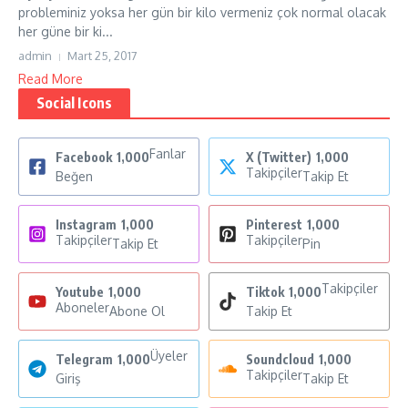
probleminiz yoksa her gün bir kilo vermeniz çok normal olacak
her güne bir ki...
admin
Mart 25, 2017
Read More
Social Icons
Fanlar
Facebook
1,000
X (Twitter)
1,000
Takipçiler
Beğen
Takip Et
Instagram
1,000
Pinterest
1,000
Takipçiler
Takipçiler
Takip Et
Pin
Takipçiler
Youtube
1,000
Tiktok
1,000
Aboneler
Abone Ol
Takip Et
Üyeler
Telegram
1,000
Soundcloud
1,000
Takipçiler
Giriş
Takip Et