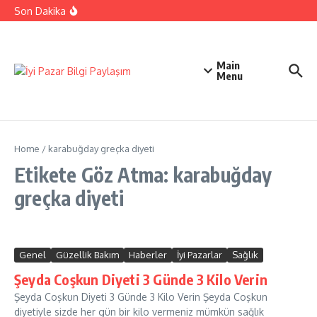
İçeriğe atla
Ehliyetinizle Hangi Araçları Kullanbilirsiniz
Son Dakika
Kıbrıs Barış Harekatı Nasıl Yapıldı
Uykusuzluk Poroblemi Ve Çözümleri Hakkında Bilgi
Main
Menu
Home
/
karabuğday greçka diyeti
Etikete Göz Atma: karabuğday
greçka diyeti
Genel
Güzellik Bakım
Haberler
İyi Pazarlar
Sağlık
Şeyda Coşkun Diyeti 3 Günde 3 Kilo Verin
Şeyda Coşkun Diyeti 3 Günde 3 Kilo Verin Şeyda Coşkun
diyetiyle sizde her gün bir kilo vermeniz mümkün sağlık