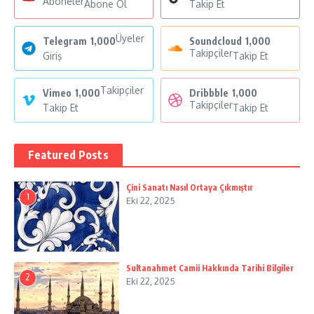
Aboneler
Abone Ol
Takip Et
Üyeler
Telegram
1,000
Soundcloud
1,000
Takipçiler
Giriş
Takip Et
Takipçiler
Vimeo
1,000
Dribbble
1,000
Takipçiler
Takip Et
Takip Et
Featured Posts
Çini Sanatı Nasıl Ortaya Çıkmıştır
1
Eki 22, 2025
Sultanahmet Camii Hakkında Tarihi Bilgiler
2
Eki 22, 2025