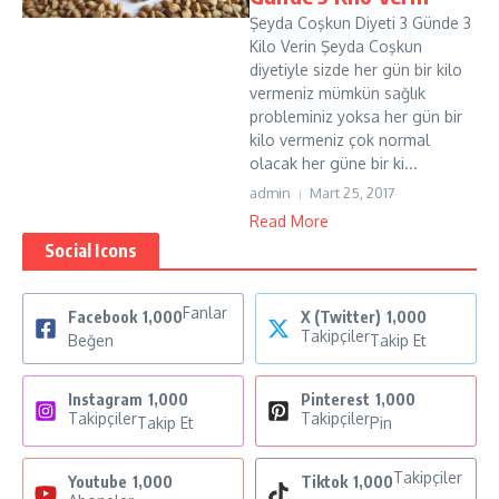
Şeyda Coşkun Diyeti 3 Günde 3
Kilo Verin Şeyda Coşkun
diyetiyle sizde her gün bir kilo
vermeniz mümkün sağlık
probleminiz yoksa her gün bir
kilo vermeniz çok normal
olacak her güne bir ki...
admin
Mart 25, 2017
Read More
Social Icons
Fanlar
Facebook
1,000
X (Twitter)
1,000
Takipçiler
Beğen
Takip Et
Instagram
1,000
Pinterest
1,000
Takipçiler
Takipçiler
Takip Et
Pin
Takipçiler
Youtube
1,000
Tiktok
1,000