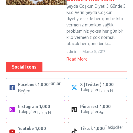
Şeyda Coşkun Diyeti 3 Günde 3
Kilo Verin Şeyda Coşkun
diyetiyle sizde her gün bir kilo
vermeniz mümkün sağlık
probleminiz yoksa her gün bir
kilo vermeniz çok normal
olacak her güne bir ki...
admin
Mart 25, 2017
Read More
Social Icons
Fanlar
Facebook
1,000
X (Twitter)
1,000
Takipçiler
Beğen
Takip Et
Instagram
1,000
Pinterest
1,000
Takipçiler
Takipçiler
Takip Et
Pin
Takipçiler
Youtube
1,000
Tiktok
1,000