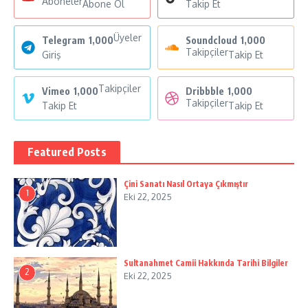
Aboneler
Abone Ol
Takip Et
Üyeler
Telegram
1,000
Soundcloud
1,000
Takipçiler
Giriş
Takip Et
Takipçiler
Vimeo
1,000
Dribbble
1,000
Takipçiler
Takip Et
Takip Et
Featured Posts
Çini Sanatı Nasıl Ortaya Çıkmıştır
1
Eki 22, 2025
Sultanahmet Camii Hakkında Tarihi Bilgiler
2
Eki 22, 2025