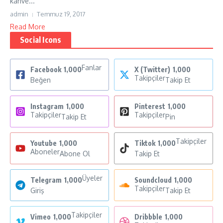
kahve...
admin
Temmuz 19, 2017
Read More
Social Icons
Fanlar
Facebook
1,000
X (Twitter)
1,000
Takipçiler
Beğen
Takip Et
Instagram
1,000
Pinterest
1,000
Takipçiler
Takipçiler
Takip Et
Pin
Takipçiler
Youtube
1,000
Tiktok
1,000
Aboneler
Abone Ol
Takip Et
Üyeler
Telegram
1,000
Soundcloud
1,000
Takipçiler
Giriş
Takip Et
Takipçiler
Vimeo
1,000
Dribbble
1,000