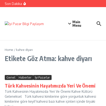
İçeriğe atla
Ehliyetinizle Hangi Araçları Kullanbilirsiniz
Son Dakika
Kıbrıs Barış Harekatı Nasıl Yapıldı
Uykusuzluk Poroblemi Ve Çözümleri Hakkında Bilgi
Main
Menu
Home
/
kahve diyarı
Etikete Göz Atma: kahve diyarı
Genel
Haberler
İyi Pazarlar
Türk Kahvesinin Hayatımızda Yeri Ve Önemi
Türk Kahvesinin Hayatımızda Yeri Ve Önemi Kahve Kültürü
Geleneksel Türk kahvesi kimilerine göre yorgunluk kahvesi
kimilerine göre keyif kahvesi bazı kahve içinleri içinde tiryaki