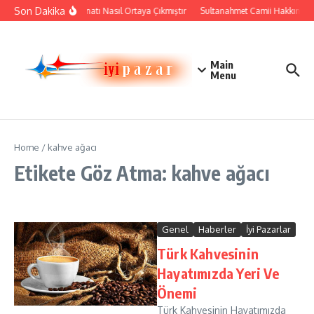
İçeriğe atla
Son Dakika
Çini Sanatı Nasıl Ortaya Çıkmıştır
Sultanahmet Camii Hakkında Ta
Main
Menu
Home
/
kahve ağacı
Etikete Göz Atma: kahve ağacı
Genel
Haberler
İyi Pazarlar
Türk Kahvesinin
Hayatımızda Yeri Ve
Önemi
Türk Kahvesinin Hayatımızda