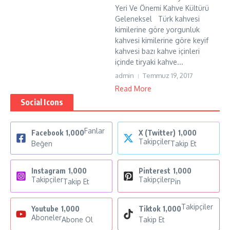
Yeri Ve Önemi Kahve Kültürü
Geleneksel Türk kahvesi
kimilerine göre yorgunluk
kahvesi kimilerine göre keyif
kahvesi bazı kahve içinleri
içinde tiryaki kahve...
admin
Temmuz 19, 2017
Read More
Social Icons
Fanlar
Facebook
1,000
X (Twitter)
1,000
Takipçiler
Beğen
Takip Et
Instagram
1,000
Pinterest
1,000
Takipçiler
Takipçiler
Takip Et
Pin
Takipçiler
Youtube
1,000
Tiktok
1,000
Aboneler
Abone Ol
Takip Et