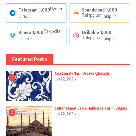
Üyeler
Telegram
1,000
Soundcloud
1,000
Takipçiler
Giriş
Takip Et
Takipçiler
Vimeo
1,000
Dribbble
1,000
Takipçiler
Takip Et
Takip Et
Featured Posts
Çini Sanatı Nasıl Ortaya Çıkmıştır
1
Eki 22, 2025
Sultanahmet Camii Hakkında Tarihi Bilgiler
2
Eki 22, 2025