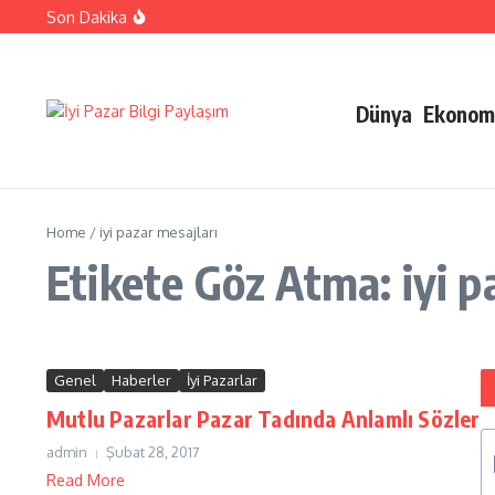
İçeriğe atla
Son Dakika
Ehliyetinizle Hangi Araçları Kullanbilirsiniz
Kıbrıs Barış Harekatı Nasıl Yapıldı
Uykusuzluk Poroblemi Ve Çözümleri Hakkında Bilgi
Dünya
Ekonom
Home
/
iyi pazar mesajları
Etikete Göz Atma: iyi p
Genel
Haberler
İyi Pazarlar
Mutlu Pazarlar Pazar Tadında Anlamlı Sözler
admin
Şubat 28, 2017
Read More