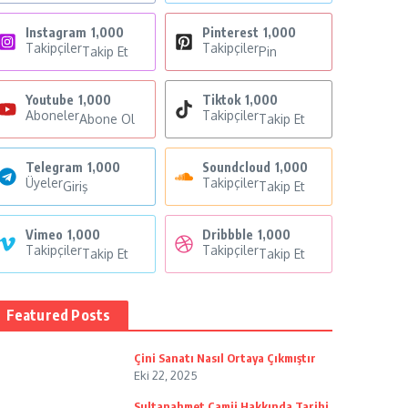
Instagram
1,000
Pinterest
1,000
Takipçiler
Takipçiler
Takip Et
Pin
Youtube
1,000
Tiktok
1,000
Aboneler
Takipçiler
Abone Ol
Takip Et
Telegram
1,000
Soundcloud
1,000
Üyeler
Takipçiler
Giriş
Takip Et
Vimeo
1,000
Dribbble
1,000
Takipçiler
Takipçiler
Takip Et
Takip Et
Featured Posts
Çini Sanatı Nasıl Ortaya Çıkmıştır
Eki 22, 2025
Sultanahmet Camii Hakkında Tarihi