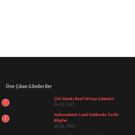
Öne Çıkan Gönderiler
Çini Sanatı Nasıl Ortaya Çıkmıştır
1
Eki 22, 2025
Sultanahmet Camii Hakkında Tarihi
2
Bilgiler
Eki 22, 2025