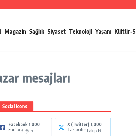
i
Magazin
Sağlık
Siyaset
Teknoloji
Yaşam
Kültür-
azar mesajları
Social Icons
Facebook
1,000
X (Twitter)
1,000
Fanlar
Takipçiler
Beğen
Takip Et