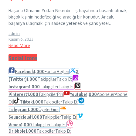
Başarılı Olmanın Yolları Nelerdir İş hayatında başarılı olmak,
birçok kişinin hedeflediği ve aradığı bir konudur. Ancak,
başarıya ulaşmak için sadece yetenek ve şans yeter...
admin
Kasım 6, 2023
Read More
Social Icons
Facebook
1,000
Fanlar
Beğen
X
(Twitter)
1,000
Takipçiler
Takip Et
Instagram
1,000
Takipçiler
Takip Et
Pinterest
1,000
Takipçiler
Pin
Youtube
1,000
Aboneler
Abone
Ol
Tiktok
1,000
Takipçiler
Takip Et
Telegram
1,000
Üyeler
Giriş
Soundcloud
1,000
Takipçiler
Takip Et
Vimeo
1,000
Takipçiler
Takip Et
Dribbble
1,000
Takipçiler
Takip Et