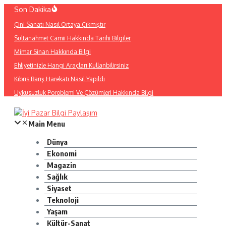
İçeriğe
Son Dakika
atla
Çini Sanatı Nasıl Ortaya Çıkmıştır
Sultanahmet Camii Hakkında Tarihi Bilgiler
Mimar Sinan Hakkında Bilgi
Ehliyetinizle Hangi Araçları Kullanbilirsiniz
Kıbrıs Barış Harekatı Nasıl Yapıldı
Uykusuzluk Poroblemi Ve Çözümleri Hakkında Bilgi
Main Menu
Dünya
Ekonomi
Magazin
Sağlık
Siyaset
Teknoloji
Yaşam
Kültür-Sanat