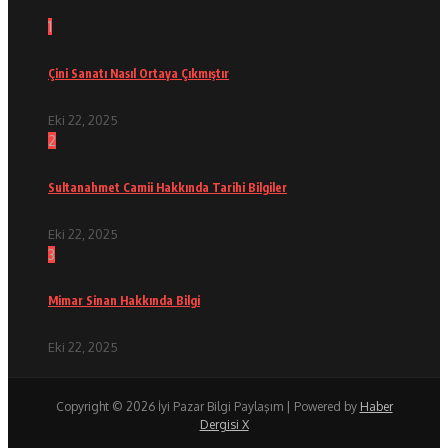
1
Çini Sanatı Nasıl Ortaya Çıkmıştır
Eki 22, 2025
2
Sultanahmet Camii Hakkında Tarihi Bilgiler
Eki 22, 2025
3
Mimar Sinan Hakkında Bilgi
Eki 22, 2025
Copyright © 2026 İyi Pazar Bilgi Paylaşım | Powered by
Haber
Dergisi X