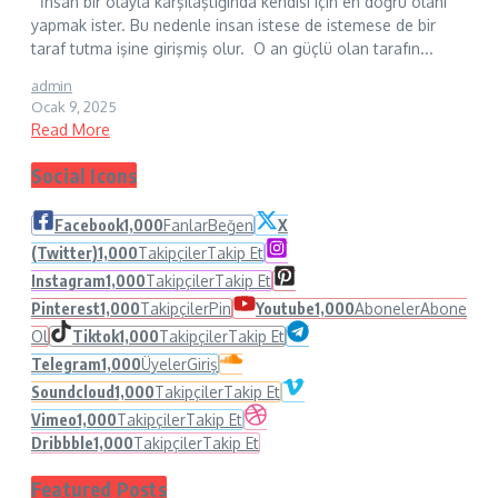
İnsan bir olayla karşılaştığında kendisi için en doğru olanı
yapmak ister. Bu nedenle insan istese de istemese de bir
taraf tutma işine girişmiş olur. O an güçlü olan tarafın...
admin
Ocak 9, 2025
Read More
Social Icons
Facebook
1,000
Fanlar
Beğen
X
(Twitter)
1,000
Takipçiler
Takip Et
Instagram
1,000
Takipçiler
Takip Et
Pinterest
1,000
Takipçiler
Pin
Youtube
1,000
Aboneler
Abone
Ol
Tiktok
1,000
Takipçiler
Takip Et
Telegram
1,000
Üyeler
Giriş
Soundcloud
1,000
Takipçiler
Takip Et
Vimeo
1,000
Takipçiler
Takip Et
Dribbble
1,000
Takipçiler
Takip Et
Featured Posts