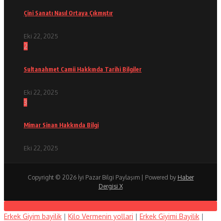
Çini Sanatı Nasıl Ortaya Çıkmıştır
Eki 22, 2025
2
Sultanahmet Camii Hakkında Tarihi Bilgiler
Eki 22, 2025
3
Mimar Sinan Hakkında Bilgi
Eki 22, 2025
Copyright © 2026 İyi Pazar Bilgi Paylaşım | Powered by
Haber
Dergisi X
Erkek Giyim bayilik
|
Kilo Vermenin yollari
|
Erkek Giyimi Bayilik
|