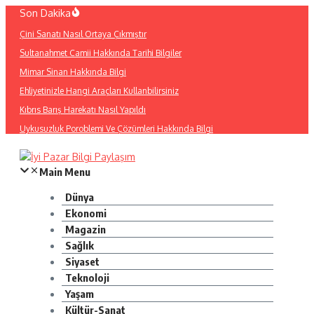
İçeriğe
Son Dakika
atla
Çini Sanatı Nasıl Ortaya Çıkmıştır
Sultanahmet Camii Hakkında Tarihi Bilgiler
Mimar Sinan Hakkında Bilgi
Ehliyetinizle Hangi Araçları Kullanbilirsiniz
Kıbrıs Barış Harekatı Nasıl Yapıldı
Uykusuzluk Poroblemi Ve Çözümleri Hakkında Bilgi
Main Menu
Dünya
Ekonomi
Magazin
Sağlık
Siyaset
Teknoloji
Yaşam
Kültür-Sanat