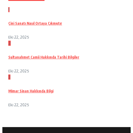
1
Çini Sanatı Nasıl Ortaya Çıkmıştır
Eki 22, 2025
2
Sultanahmet Camii Hakkında Tarihi Bilgiler
Eki 22, 2025
3
Mimar Sinan Hakkında Bilgi
Eki 22, 2025