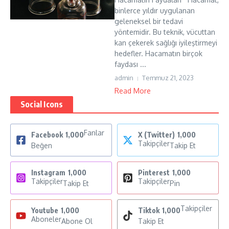
binlerce yıldır uygulanan
geleneksel bir tedavi
yöntemidir. Bu teknik, vücuttan
kan çekerek sağlığı iyileştirmeyi
hedefler. Hacamatın birçok
faydası ...
admin
Temmuz 21, 2023
Read More
Social Icons
Fanlar
Facebook
1,000
X (Twitter)
1,000
Takipçiler
Beğen
Takip Et
Instagram
1,000
Pinterest
1,000
Takipçiler
Takipçiler
Takip Et
Pin
Takipçiler
Youtube
1,000
Tiktok
1,000
Aboneler
Abone Ol
Takip Et