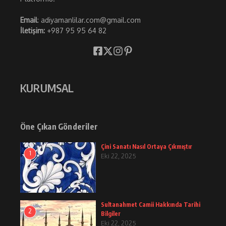
Email
: adiyamanlilar.com@gmail.com
İletişim:
+987 95 95 64 82
KURUMSAL
Öne Çıkan Gönderiler
Çini Sanatı Nasıl Ortaya Çıkmıştır
1
Eki 22, 2025
Sultanahmet Camii Hakkında Tarihi
2
Bilgiler
Eki 22, 2025