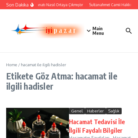
İçeriğe atla
Son Dakika
Çini Sanatı Nasıl Ortaya Çıkmıştır
Sultanahmet Camii Hakkında Ta
Main
Menu
Home
/
hacamat ile ilgili hadisler
Etikete Göz Atma: hacamat ile
ilgili hadisler
Genel
Haberler
Sağlık
Hacamat Tedavisi İle
İlgili Faydalı Bilgiler
Hacamatın Faydaları Hacamat,