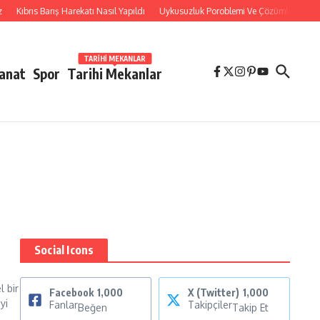
Kıbrıs Barış Harekatı Nasıl Yapıldı
Uykusuzluk Poroblemi Ve Çözümleri Hakkınd
TARIHI MEKANLAR
Sanat
Spor
Tarihi Mekanlar
Social Icons
 bir
Facebook
1,000
X (Twitter)
1,000
yi
Fanlar
Takipçiler
Beğen
Takip Et