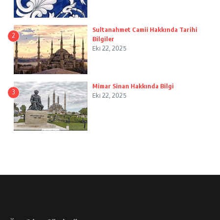
Sultanahmet Camii Hakkında Tarihi
2
Bilgiler
Eki 22, 2025
Mimar Sinan Hakkında Bilgi
3
Eki 22, 2025