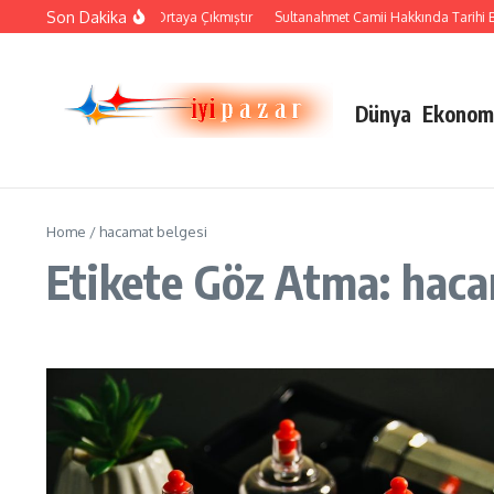
İçeriğe atla
Son Dakika
Çini Sanatı Nasıl Ortaya Çıkmıştır
Sultanahmet Camii Hakkında Tarihi Bilg
Dünya
Ekonom
Home
/
hacamat belgesi
Etikete Göz Atma: haca