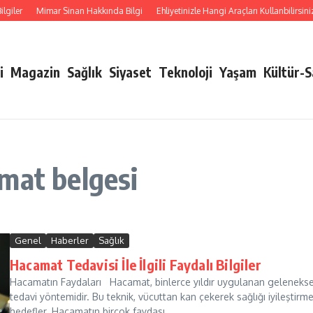
iler
Mimar Sinan Hakkında Bilgi
Ehliyetinizle Hangi Araçları Kullanbilirsiniz
i
Magazin
Sağlık
Siyaset
Teknoloji
Yaşam
Kültür-
mat belgesi
Genel
Haberler
Sağlık
Hacamat Tedavisi İle İlgili Faydalı Bilgiler
Hacamatın Faydaları Hacamat, binlerce yıldır uygulanan geleneksel
tedavi yöntemidir. Bu teknik, vücuttan kan çekerek sağlığı iyileştirme
hedefler. Hacamatın birçok faydası ...