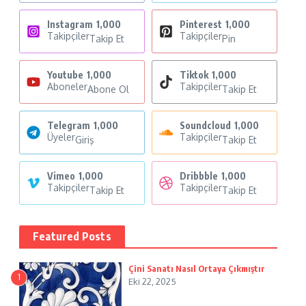
Instagram
1,000
Pinterest
1,000
Takipçiler
Takipçiler
Takip Et
Pin
Youtube
1,000
Tiktok
1,000
Aboneler
Takipçiler
Abone Ol
Takip Et
Telegram
1,000
Soundcloud
1,000
Üyeler
Takipçiler
Giriş
Takip Et
Vimeo
1,000
Dribbble
1,000
Takipçiler
Takipçiler
Takip Et
Takip Et
Featured Posts
Çini Sanatı Nasıl Ortaya Çıkmıştır
1
Eki 22, 2025