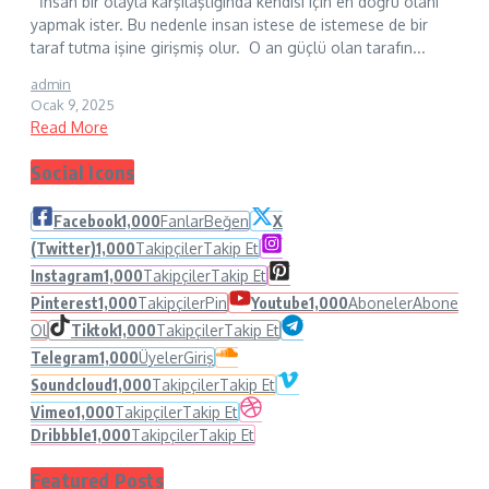
İnsan bir olayla karşılaştığında kendisi için en doğru olanı
yapmak ister. Bu nedenle insan istese de istemese de bir
taraf tutma işine girişmiş olur. O an güçlü olan tarafın...
admin
Ocak 9, 2025
Read More
Social Icons
Facebook
1,000
Fanlar
Beğen
X
(Twitter)
1,000
Takipçiler
Takip Et
Instagram
1,000
Takipçiler
Takip Et
Pinterest
1,000
Takipçiler
Pin
Youtube
1,000
Aboneler
Abone
Ol
Tiktok
1,000
Takipçiler
Takip Et
Telegram
1,000
Üyeler
Giriş
Soundcloud
1,000
Takipçiler
Takip Et
Vimeo
1,000
Takipçiler
Takip Et
Dribbble
1,000
Takipçiler
Takip Et
Featured Posts