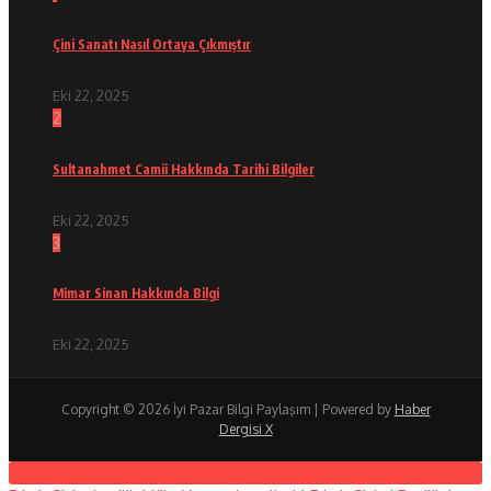
Çini Sanatı Nasıl Ortaya Çıkmıştır
Eki 22, 2025
2
Sultanahmet Camii Hakkında Tarihi Bilgiler
Eki 22, 2025
3
Mimar Sinan Hakkında Bilgi
Eki 22, 2025
Copyright © 2026 İyi Pazar Bilgi Paylaşım | Powered by
Haber
Dergisi X