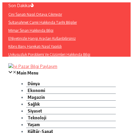
İçeriğe
Son Dakika
atla
Çini Sanatı Nasıl Ortaya Çıkmıştır
Sultanahmet Camii Hakkında Tarihi Bilgiler
Mimar Sinan Hakkında Bilgi
Ehliyetinizle Hangi Araçları Kullanbilirsiniz
Kıbrıs Barış Harekatı Nasıl Yapıldı
Uykusuzluk Poroblemi Ve Çözümleri Hakkında Bilgi
Main Menu
Dünya
Ekonomi
Magazin
Sağlık
Siyaset
Teknoloji
Yaşam
Kültür-Sanat