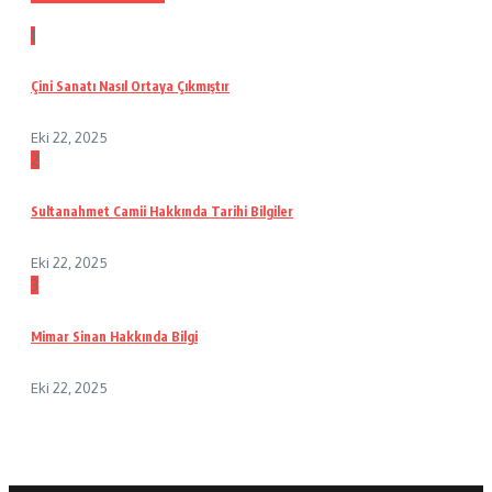
1
Çini Sanatı Nasıl Ortaya Çıkmıştır
Eki 22, 2025
2
Sultanahmet Camii Hakkında Tarihi Bilgiler
Eki 22, 2025
3
Mimar Sinan Hakkında Bilgi
Eki 22, 2025