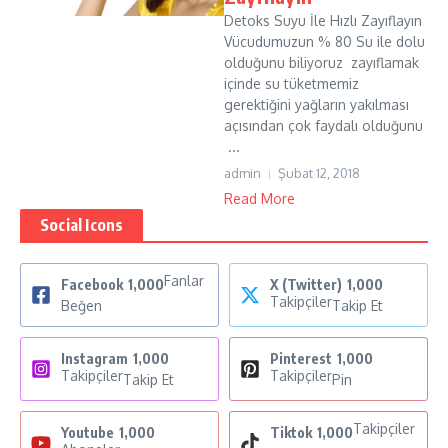
Detoks Suyu İle Hızlı Zayıflayın
Vücudumuzun % 80 Su ile dolu
olduğunu biliyoruz zayıflamak
içinde su tüketmemiz
gerektiğini yağların yakılması
açısından çok faydalı olduğunu
...
admin
Şubat 12, 2018
Read More
Social Icons
Fanlar
Facebook
1,000
X (Twitter)
1,000
Takipçiler
Beğen
Takip Et
Instagram
1,000
Pinterest
1,000
Takipçiler
Takipçiler
Takip Et
Pin
Takipçiler
Youtube
1,000
Tiktok
1,000