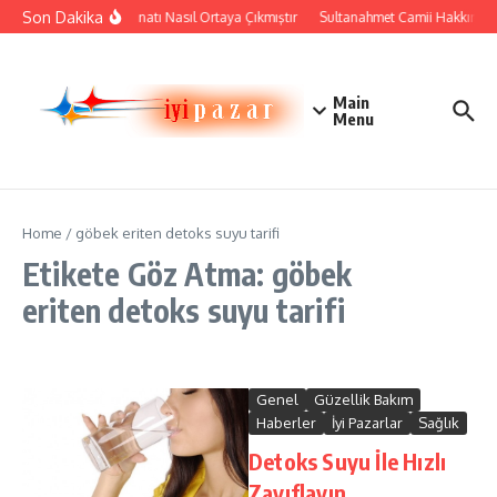
İçeriğe atla
Son Dakika
Çini Sanatı Nasıl Ortaya Çıkmıştır
Sultanahmet Camii Hakkında Ta
Main
Menu
Home
/
göbek eriten detoks suyu tarifi
Etikete Göz Atma: göbek
eriten detoks suyu tarifi
Genel
Güzellik Bakım
Haberler
İyi Pazarlar
Sağlık
Detoks Suyu İle Hızlı
Zayıflayın