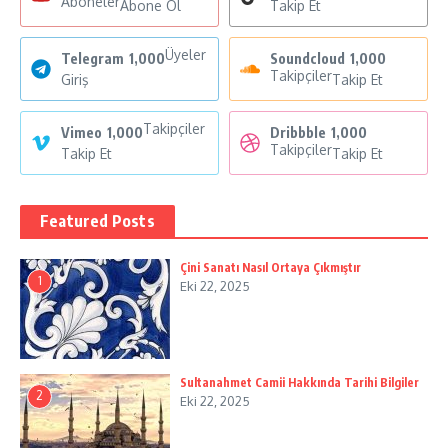
Aboneler
Abone Ol
Takip Et
Üyeler
Telegram
1,000
Soundcloud
1,000
Takipçiler
Giriş
Takip Et
Takipçiler
Vimeo
1,000
Dribbble
1,000
Takipçiler
Takip Et
Takip Et
Featured Posts
Çini Sanatı Nasıl Ortaya Çıkmıştır
1
Eki 22, 2025
Sultanahmet Camii Hakkında Tarihi Bilgiler
2
Eki 22, 2025