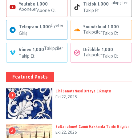
Takipçiler
Youtube
1,000
Tiktok
1,000
Aboneler
Abone Ol
Takip Et
Üyeler
Telegram
1,000
Soundcloud
1,000
Takipçiler
Giriş
Takip Et
Takipçiler
Vimeo
1,000
Dribbble
1,000
Takipçiler
Takip Et
Takip Et
Featured Posts
Çini Sanatı Nasıl Ortaya Çıkmıştır
1
Eki 22, 2025
Sultanahmet Camii Hakkında Tarihi Bilgiler
2
Eki 22, 2025