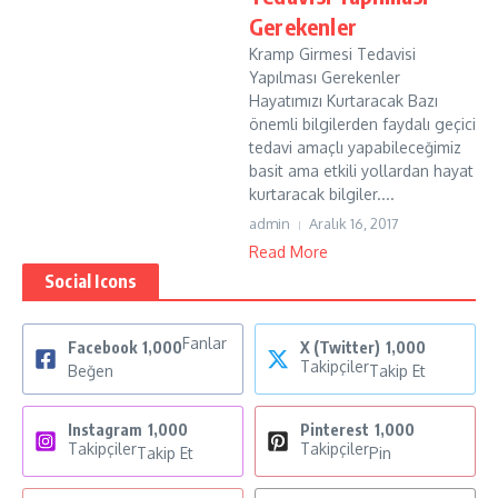
Gerekenler
Kramp Girmesi Tedavisi
Yapılması Gerekenler
Hayatımızı Kurtaracak Bazı
önemli bilgilerden faydalı geçici
tedavi amaçlı yapabileceğimiz
basit ama etkili yollardan hayat
kurtaracak bilgiler....
admin
Aralık 16, 2017
Read More
Social Icons
Fanlar
Facebook
1,000
X (Twitter)
1,000
Takipçiler
Beğen
Takip Et
Instagram
1,000
Pinterest
1,000
Takipçiler
Takipçiler
Takip Et
Pin