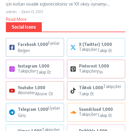
için kolları sıvadık egleneceksiniz ve 101 okey oynamyı...
admin
Ekim 13, 2017
Read More
Social Icons
Fanlar
Facebook
1,000
X (Twitter)
1,000
Takipçiler
Beğen
Takip Et
Instagram
1,000
Pinterest
1,000
Takipçiler
Takipçiler
Takip Et
Pin
Takipçiler
Youtube
1,000
Tiktok
1,000
Aboneler
Abone Ol
Takip Et
Üyeler
Telegram
1,000
Soundcloud
1,000
Takipçiler
Giriş
Takip Et
Takipçiler
Vimeo
1,000
Dribbble
1,000