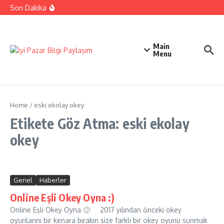
İçeriğe atla
Ehliyetinizle Hangi Araçları Kullanbilirsiniz
Son Dakika
Kıbrıs Barış Harekatı Nasıl Yapıldı
Uykusuzluk Poroblemi Ve Çözümleri Hakkında Bilgi
Main
Menu
Home
/
eski ekolay okey
Etikete Göz Atma: eski ekolay
okey
Genel
Haberler
Online Eşli Okey Oyna :)
Online Eşli Okey Oyna 🙂 2017 yılından önceki okey
oyunlarını bir kenara bırakın size farklı bir okey oyunu sunmak