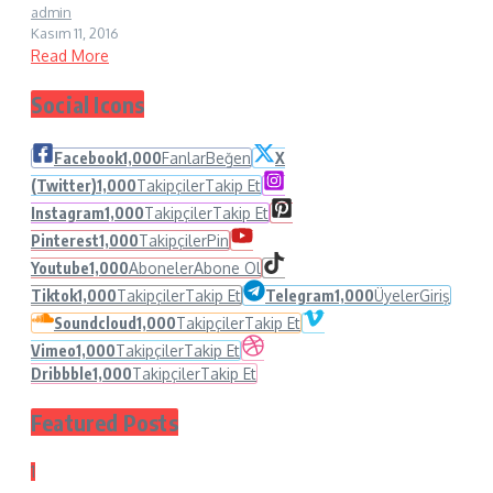
admin
Kasım 11, 2016
Read More
Social Icons
Facebook
1,000
Fanlar
Beğen
X
(Twitter)
1,000
Takipçiler
Takip Et
Instagram
1,000
Takipçiler
Takip Et
Pinterest
1,000
Takipçiler
Pin
Youtube
1,000
Aboneler
Abone Ol
Tiktok
1,000
Takipçiler
Takip Et
Telegram
1,000
Üyeler
Giriş
Soundcloud
1,000
Takipçiler
Takip Et
Vimeo
1,000
Takipçiler
Takip Et
Dribbble
1,000
Takipçiler
Takip Et
Featured Posts
1