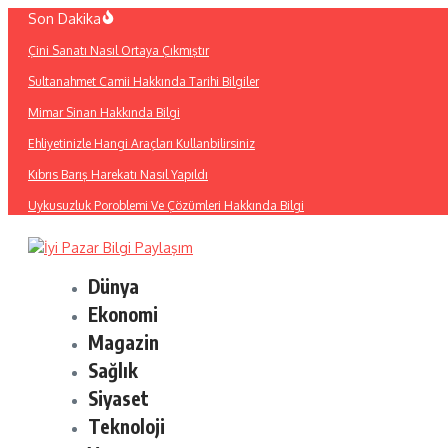
İçeriğe
Son Dakika
atla
Çini Sanatı Nasıl Ortaya Çıkmıştır
Sultanahmet Camii Hakkında Tarihi Bilgiler
Mimar Sinan Hakkında Bilgi
Ehliyetinizle Hangi Araçları Kullanbilirsiniz
Kıbrıs Barış Harekatı Nasıl Yapıldı
Uykusuzluk Poroblemi Ve Çözümleri Hakkında Bilgi
Dünya
Ekonomi
Magazin
Sağlık
Siyaset
Teknoloji