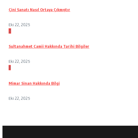
Çini Sanatı Nasıl Ortaya Çıkmıştır
Eki 22, 2025
2
Sultanahmet Camii Hakkında Tarihi Bilgiler
Eki 22, 2025
3
Mimar Sinan Hakkında Bilgi
Eki 22, 2025