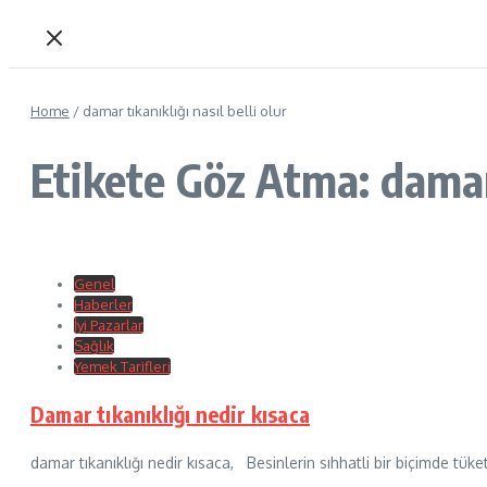
Home
/
damar tıkanıklığı nasıl belli olur
Etikete Göz Atma: damar t
Genel
Haberler
İyi Pazarlar
Sağlık
Yemek Tarifleri
Damar tıkanıklığı nedir kısaca
damar tıkanıklığı nedir kısaca, Besinlerin sıhhatli bir biçimde t