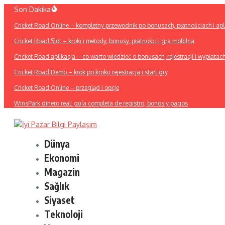
İçeriğe
Son Dakika
atla
Cricket Road Online – kompletny przewodnik po bonusach, płatnościach i apli
Cricket Road Slot – kroki i metody, bonusy, płatności i gra mobilna
Cricket Road aplikacja – co warto wiedzieć o bonusach, rejestracji i wypłatac
Cricket Road Demo – krok po kroku rejestracja i start gry
Cricket Road Online – przegląd i opcje
WinsPark dinero real: guía completa de registro, bonos y pagos
Dünya
Ekonomi
Magazin
Sağlık
Siyaset
Teknoloji