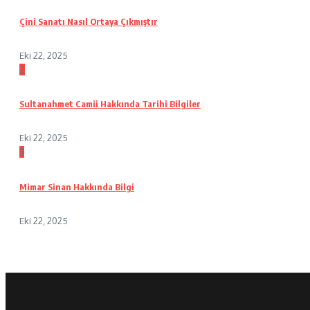
Çini Sanatı Nasıl Ortaya Çıkmıştır
Eki 22, 2025
2
Sultanahmet Camii Hakkında Tarihi Bilgiler
Eki 22, 2025
3
Mimar Sinan Hakkında Bilgi
Eki 22, 2025