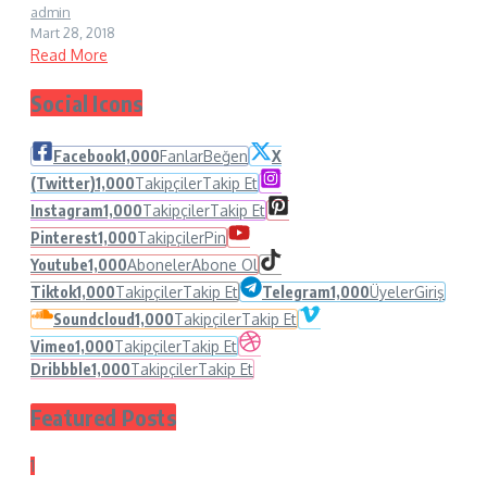
admin
Mart 28, 2018
Read More
Social Icons
Facebook
1,000
Fanlar
Beğen
X
(Twitter)
1,000
Takipçiler
Takip Et
Instagram
1,000
Takipçiler
Takip Et
Pinterest
1,000
Takipçiler
Pin
Youtube
1,000
Aboneler
Abone Ol
Tiktok
1,000
Takipçiler
Takip Et
Telegram
1,000
Üyeler
Giriş
Soundcloud
1,000
Takipçiler
Takip Et
Vimeo
1,000
Takipçiler
Takip Et
Dribbble
1,000
Takipçiler
Takip Et
Featured Posts
1