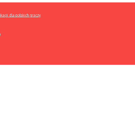
kacji dla polskich graczy
h