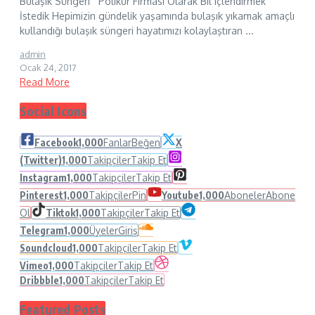
Bulaşık Süngeri Polikur Firması Olarak Bil içlendirmek
İstedik Hepimizin gündelik yaşamında bulaşık yıkamak amaçlı
kullandığı bulaşık süngeri hayatımızı kolaylaştıran ...
admin
Ocak 24, 2017
Read More
Social Icons
Facebook
1,000
Fanlar
Beğen
X
(Twitter)
1,000
Takipçiler
Takip Et
Instagram
1,000
Takipçiler
Takip Et
Pinterest
1,000
Takipçiler
Pin
Youtube
1,000
Aboneler
Abone
Ol
Tiktok
1,000
Takipçiler
Takip Et
Telegram
1,000
Üyeler
Giriş
Soundcloud
1,000
Takipçiler
Takip Et
Vimeo
1,000
Takipçiler
Takip Et
Dribbble
1,000
Takipçiler
Takip Et
Featured Posts