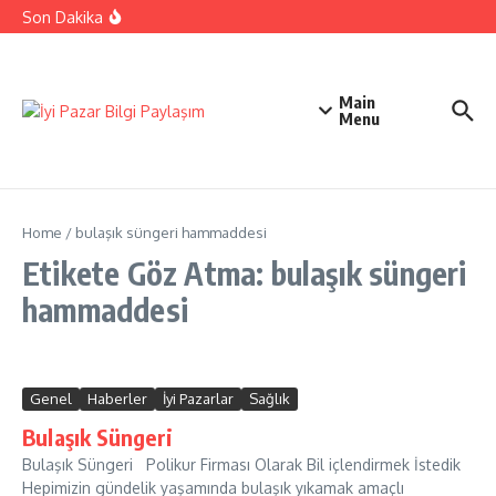
İçeriğe atla
Ehliyetinizle Hangi Araçları Kullanbilirsiniz
Son Dakika
Kıbrıs Barış Harekatı Nasıl Yapıldı
Uykusuzluk Poroblemi Ve Çözümleri Hakkında Bilgi
Main
Menu
Home
/
bulaşık süngeri hammaddesi
Etikete Göz Atma: bulaşık süngeri
hammaddesi
Genel
Haberler
İyi Pazarlar
Sağlık
Bulaşık Süngeri
Bulaşık Süngeri Polikur Firması Olarak Bil içlendirmek İstedik
Hepimizin gündelik yaşamında bulaşık yıkamak amaçlı