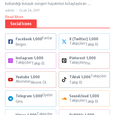
kullandığı bulaşık süngeri hayatımızı kolaylaştıran ...
admin
Ocak 24, 2017
Read More
Social Icons
Fanlar
Facebook
1,000
X (Twitter)
1,000
Takipçiler
Beğen
Takip Et
Instagram
1,000
Pinterest
1,000
Takipçiler
Takipçiler
Takip Et
Pin
Takipçiler
Youtube
1,000
Tiktok
1,000
Aboneler
Abone Ol
Takip Et
Üyeler
Telegram
1,000
Soundcloud
1,000
Takipçiler
Giriş
Takip Et
Takipçiler
Vimeo
1,000
Dribbble
1,000