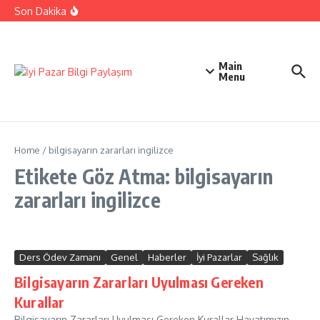
İçeriğe atla
Ehliyetinizle Hangi Araçları Kullanbilirsiniz
Son Dakika
Kıbrıs Barış Harekatı Nasıl Yapıldı
Uykusuzluk Poroblemi Ve Çözümleri Hakkında Bilgi
Main
Menu
Home
/
bilgisayarın zararları ingilizce
Etikete Göz Atma: bilgisayarın
zararları ingilizce
Ders Ödev Zamanı
Genel
Haberler
İyi Pazarlar
Sağlık
Bilgisayarın Zararları Uyulması Gereken
Kurallar
Bilgisayarın Zararları Uyulması Gereken Kurallar Hayatımızın