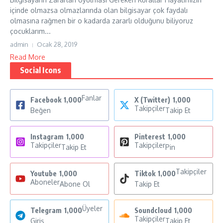
içinde olmazsa olmazlarında olan bilgisayar çok faydalı
olmasına rağmen bir o kadarda zararlı olduğunu biliyoruz
çocuklarım...
admin
Ocak 28, 2019
Read More
Social Icons
Fanlar
Facebook
1,000
X (Twitter)
1,000
Takipçiler
Beğen
Takip Et
Instagram
1,000
Pinterest
1,000
Takipçiler
Takipçiler
Takip Et
Pin
Takipçiler
Youtube
1,000
Tiktok
1,000
Aboneler
Abone Ol
Takip Et
Üyeler
Telegram
1,000
Soundcloud
1,000
Takipçiler
Giriş
Takip Et