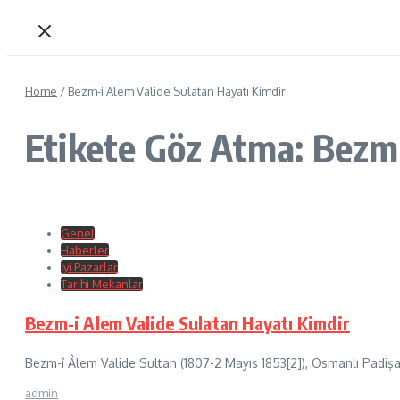
Home
/
Bezm-i Alem Valide Sulatan Hayatı Kimdir
Etikete Göz Atma: Bezm-
Genel
Haberler
İyi Pazarlar
Tarihi Mekanlar
Bezm-i Alem Valide Sulatan Hayatı Kimdir
Bezm-î Âlem Valide Sultan (1807-2 Mayıs 1853[2]), Osmanlı Padişah
admin