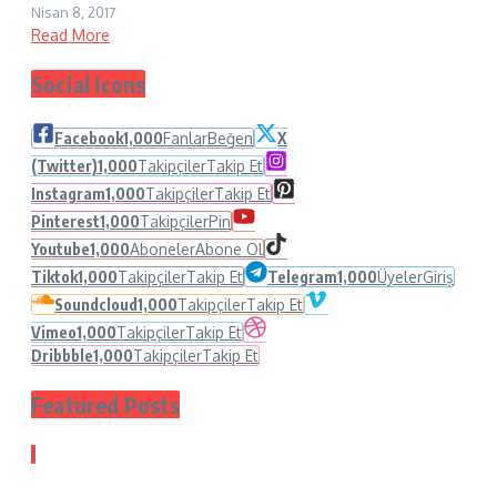
Nisan 8, 2017
Read More
Social Icons
Facebook
1,000
Fanlar
Beğen
X
(Twitter)
1,000
Takipçiler
Takip Et
Instagram
1,000
Takipçiler
Takip Et
Pinterest
1,000
Takipçiler
Pin
Youtube
1,000
Aboneler
Abone Ol
Tiktok
1,000
Takipçiler
Takip Et
Telegram
1,000
Üyeler
Giriş
Soundcloud
1,000
Takipçiler
Takip Et
Vimeo
1,000
Takipçiler
Takip Et
Dribbble
1,000
Takipçiler
Takip Et
Featured Posts
1