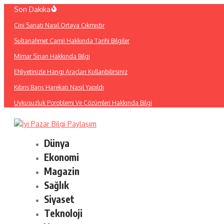
İçeriğe
Son Dakika
atla
Çini Sanatı Nasıl Ortaya Çıkmıştır
Sultanahmet Camii Hakkında Tarihi Bilgiler
Mimar Sinan Hakkında Bilgi
Ehliyetinizle Hangi Araçları Kullanbilirsiniz
Kıbrıs Barış Harekatı Nasıl Yapıldı
Uykusuzluk Poroblemi Ve Çözümleri Hakkında Bilgi
Dünya
Ekonomi
Magazin
Sağlık
Siyaset
Teknoloji