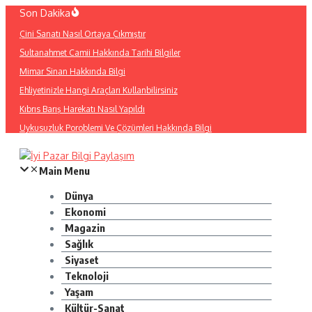
İçeriğe
Son Dakika
atla
Çini Sanatı Nasıl Ortaya Çıkmıştır
Sultanahmet Camii Hakkında Tarihi Bilgiler
Mimar Sinan Hakkında Bilgi
Ehliyetinizle Hangi Araçları Kullanbilirsiniz
Kıbrıs Barış Harekatı Nasıl Yapıldı
Uykusuzluk Poroblemi Ve Çözümleri Hakkında Bilgi
Main Menu
Dünya
Ekonomi
Magazin
Sağlık
Siyaset
Teknoloji
Yaşam
Kültür-Sanat