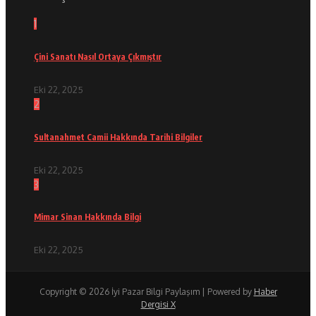
1
Çini Sanatı Nasıl Ortaya Çıkmıştır
Eki 22, 2025
2
Sultanahmet Camii Hakkında Tarihi Bilgiler
Eki 22, 2025
3
Mimar Sinan Hakkında Bilgi
Eki 22, 2025
Copyright © 2026 İyi Pazar Bilgi Paylaşım | Powered by
Haber
Dergisi X