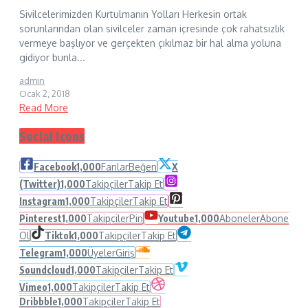
Sivilcelerimizden Kurtulmanın Yolları Herkesin ortak
sorunlarından olan sivilceler zaman içresinde çok rahatsızlık
vermeye başlıyor ve gerçekten çıkılmaz bir hal alma yoluna
gidiyor bunla...
admin
Ocak 2, 2018
Read More
Social Icons
Facebook
1,000
Fanlar
Beğen
X
(Twitter)
1,000
Takipçiler
Takip Et
Instagram
1,000
Takipçiler
Takip Et
Pinterest
1,000
Takipçiler
Pin
Youtube
1,000
Aboneler
Abone
Ol
Tiktok
1,000
Takipçiler
Takip Et
Telegram
1,000
Üyeler
Giriş
Soundcloud
1,000
Takipçiler
Takip Et
Vimeo
1,000
Takipçiler
Takip Et
Dribbble
1,000
Takipçiler
Takip Et