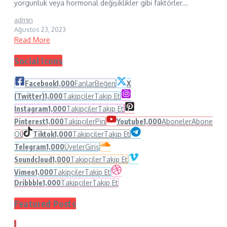
yorgunluk veya hormonal değişiklikler gibi faktörler...
admin
Ağustos 23, 2023
Read More
Social Icons
Facebook
1,000
Fanlar
Beğen
X
(Twitter)
1,000
Takipçiler
Takip Et
Instagram
1,000
Takipçiler
Takip Et
Pinterest
1,000
Takipçiler
Pin
Youtube
1,000
Aboneler
Abone
Ol
Tiktok
1,000
Takipçiler
Takip Et
Telegram
1,000
Üyeler
Giriş
Soundcloud
1,000
Takipçiler
Takip Et
Vimeo
1,000
Takipçiler
Takip Et
Dribbble
1,000
Takipçiler
Takip Et
Featured Posts
1