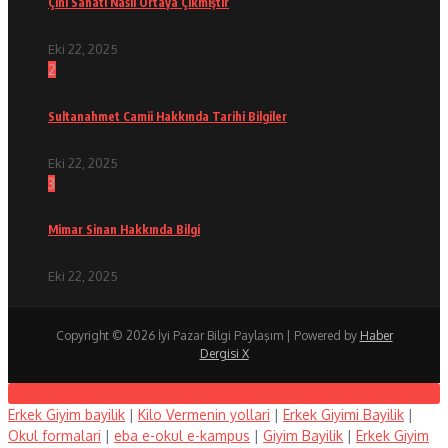
Çini Sanatı Nasıl Ortaya Çıkmıştır
Eki 22, 2025
2
Sultanahmet Camii Hakkında Tarihi Bilgiler
Eki 22, 2025
3
Mimar Sinan Hakkında Bilgi
Eki 22, 2025
Copyright © 2026 İyi Pazar Bilgi Paylaşım | Powered by
Haber
Dergisi X
Erkek Giyim bayilik
|
Kilo Vermenin yollari
|
Erkek Giyimi Bayilik
|
Okul formalari
|
eba e-okul e-kampus
|
Giyim Bayilik
|
Erkek Giyim