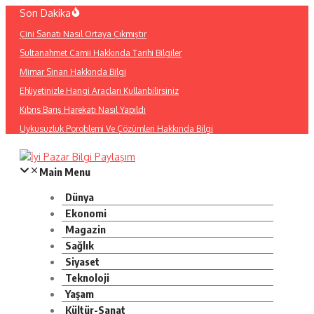
İçeriğe
Son Dakika
atla
Çini Sanatı Nasıl Ortaya Çıkmıştır
Sultanahmet Camii Hakkında Tarihi Bilgiler
Mimar Sinan Hakkında Bilgi
Ehliyetinizle Hangi Araçları Kullanbilirsiniz
Kıbrıs Barış Harekatı Nasıl Yapıldı
Uykusuzluk Poroblemi Ve Çözümleri Hakkında Bilgi
Main Menu
Dünya
Ekonomi
Magazin
Sağlık
Siyaset
Teknoloji
Yaşam
Kültür-Sanat