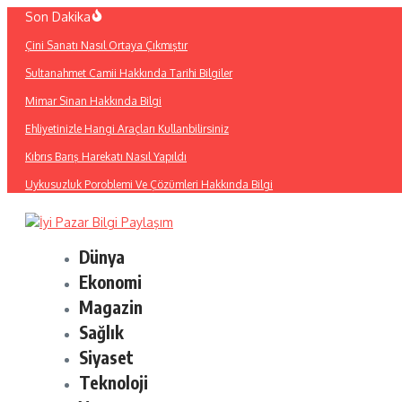
İçeriğe
Son Dakika
atla
Çini Sanatı Nasıl Ortaya Çıkmıştır
Sultanahmet Camii Hakkında Tarihi Bilgiler
Mimar Sinan Hakkında Bilgi
Ehliyetinizle Hangi Araçları Kullanbilirsiniz
Kıbrıs Barış Harekatı Nasıl Yapıldı
Uykusuzluk Poroblemi Ve Çözümleri Hakkında Bilgi
Dünya
Ekonomi
Magazin
Sağlık
Siyaset
Teknoloji