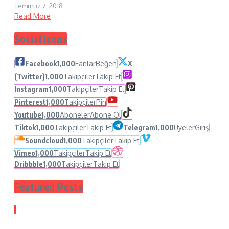
Temmuz 7, 2018
Read More
Social Icons
Facebook
1,000
Fanlar
Beğen
X
(Twitter)
1,000
Takipçiler
Takip Et
Instagram
1,000
Takipçiler
Takip Et
Pinterest
1,000
Takipçiler
Pin
Youtube
1,000
Aboneler
Abone Ol
Tiktok
1,000
Takipçiler
Takip Et
Telegram
1,000
Üyeler
Giriş
Soundcloud
1,000
Takipçiler
Takip Et
Vimeo
1,000
Takipçiler
Takip Et
Dribbble
1,000
Takipçiler
Takip Et
Featured Posts
1