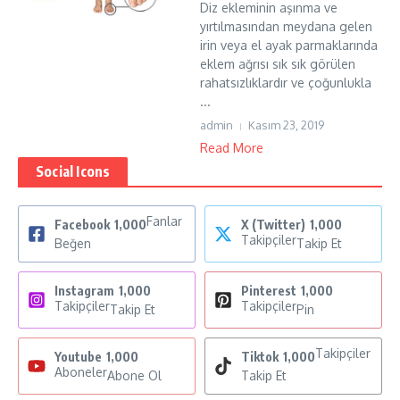
Diz ekleminin aşınma ve
yırtılmasından meydana gelen
irin veya el ayak parmaklarında
eklem ağrısı sık sık görülen
rahatsızlıklardır ve çoğunlukla
...
admin
Kasım 23, 2019
Read More
Social Icons
Fanlar
Facebook
1,000
X (Twitter)
1,000
Takipçiler
Beğen
Takip Et
Instagram
1,000
Pinterest
1,000
Takipçiler
Takipçiler
Takip Et
Pin
Takipçiler
Youtube
1,000
Tiktok
1,000
Aboneler
Abone Ol
Takip Et