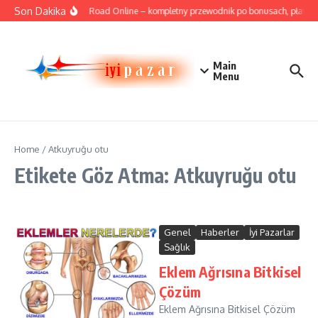
İçeriğe atla
Son Dakika
Cricket Road Online – kompletny przewodnik po bonusach, płatności
Main
Menu
Home
/
Atkuyruğu otu
Etikete Göz Atma: Atkuyruğu otu
Genel
Haberler
İyi Pazarlar
Sağlık
Eklem Ağrısına Bitkisel
Çözüm
Eklem Ağrısına Bitkisel Çözüm