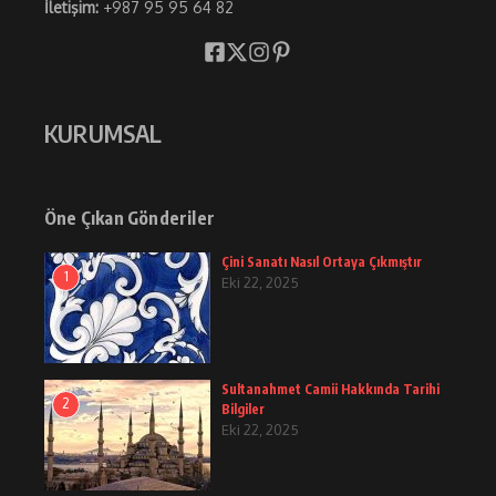
İletişim:
+987 95 95 64 82
KURUMSAL
Öne Çıkan Gönderiler
Çini Sanatı Nasıl Ortaya Çıkmıştır
1
Eki 22, 2025
Sultanahmet Camii Hakkında Tarihi
2
Bilgiler
Eki 22, 2025