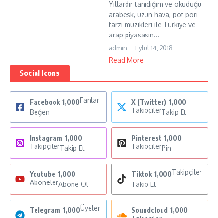
Yıllardır tanıdığım ve okuduğu
arabesk, uzun hava, pot pori
tarzı müzikleri ile Türkiye ve
arap piyasasın...
admin
Eylül 14, 2018
Read More
Social Icons
Fanlar
Facebook
1,000
X (Twitter)
1,000
Takipçiler
Beğen
Takip Et
Instagram
1,000
Pinterest
1,000
Takipçiler
Takipçiler
Takip Et
Pin
Takipçiler
Youtube
1,000
Tiktok
1,000
Aboneler
Abone Ol
Takip Et
Üyeler
Telegram
1,000
Soundcloud
1,000