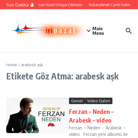
İçeriğe atla
Son Dakika
Çini Sanatı Nasıl Ortaya Çıkmıştır
Sultanahmet Camii Hakkında Ta
Main
Menu
Home
/
arabesk aşk
Etikete Göz Atma: arabesk aşk
Genel
Video Galeri
Ferzan – Neden –
Arabesk – video
Ferzan – Neden – Arabesk –
video Ferzan yeni albümü ile