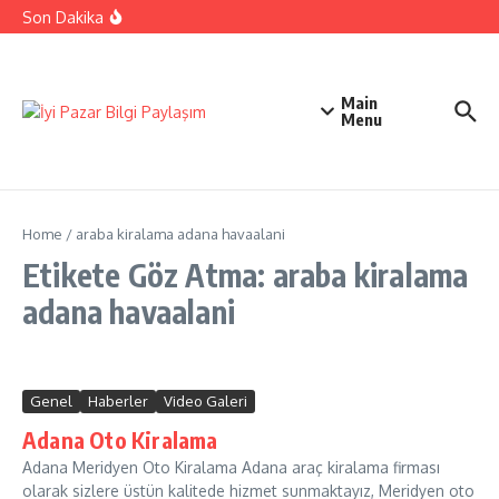
İçeriğe atla
Ehliyetinizle Hangi Araçları Kullanbilirsiniz
Son Dakika
Kıbrıs Barış Harekatı Nasıl Yapıldı
Uykusuzluk Poroblemi Ve Çözümleri Hakkında Bilgi
Main
Menu
Home
/
araba kiralama adana havaalani
Etikete Göz Atma: araba kiralama
adana havaalani
Genel
Haberler
Video Galeri
Adana Oto Kiralama
Adana Meridyen Oto Kiralama Adana araç kiralama firması
olarak sizlere üstün kalitede hizmet sunmaktayız, Meridyen oto