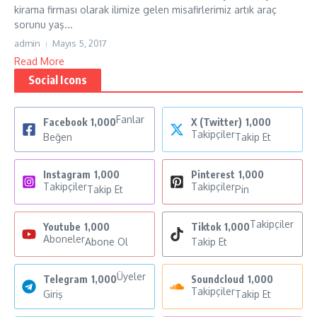
kirama firması olarak ilimize gelen misafirlerimiz artık araç
sorunu yaş...
admin
Mayıs 5, 2017
Read More
Social Icons
Fanlar
Facebook
1,000
X (Twitter)
1,000
Takipçiler
Beğen
Takip Et
Instagram
1,000
Pinterest
1,000
Takipçiler
Takipçiler
Takip Et
Pin
Takipçiler
Youtube
1,000
Tiktok
1,000
Aboneler
Abone Ol
Takip Et
Üyeler
Telegram
1,000
Soundcloud
1,000
Takipçiler
Giriş
Takip Et