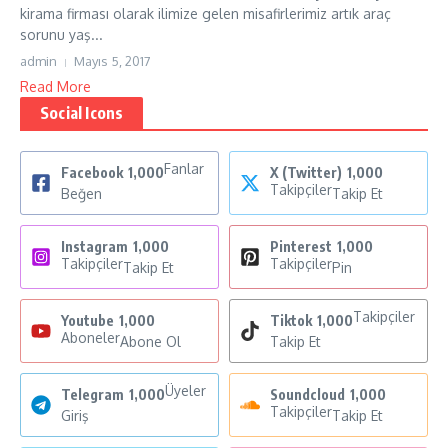
kirama firması olarak ilimize gelen misafirlerimiz artık araç
sorunu yaş...
admin
Mayıs 5, 2017
Read More
Social Icons
Fanlar
Facebook
1,000
X (Twitter)
1,000
Takipçiler
Beğen
Takip Et
Instagram
1,000
Pinterest
1,000
Takipçiler
Takipçiler
Takip Et
Pin
Takipçiler
Youtube
1,000
Tiktok
1,000
Aboneler
Abone Ol
Takip Et
Üyeler
Telegram
1,000
Soundcloud
1,000
Takipçiler
Giriş
Takip Et