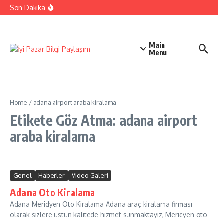
İçeriğe atla
Ehliyetinizle Hangi Araçları Kullanbilirsiniz
Son Dakika
Kıbrıs Barış Harekatı Nasıl Yapıldı
Uykusuzluk Poroblemi Ve Çözümleri Hakkında Bilgi
Main
Menu
Home
/
adana airport araba kiralama
Etikete Göz Atma: adana airport
araba kiralama
Genel
Haberler
Video Galeri
Adana Oto Kiralama
Adana Meridyen Oto Kiralama Adana araç kiralama firması
olarak sizlere üstün kalitede hizmet sunmaktayız, Meridyen oto