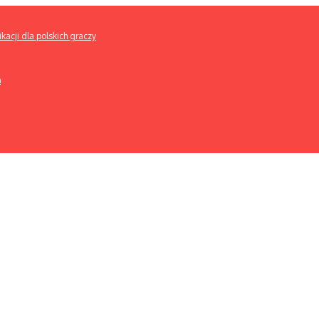
kacji dla polskich graczy
h