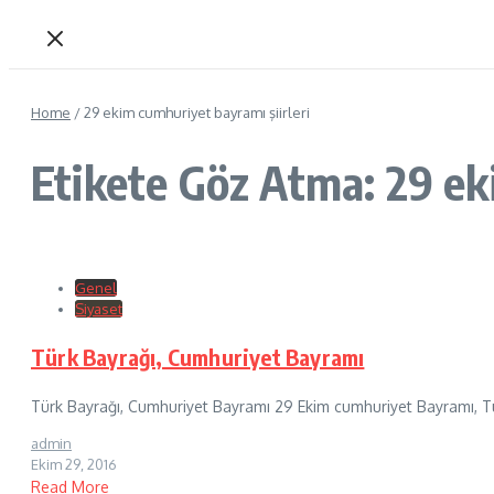
Home
/
29 ekim cumhuriyet bayramı şiirleri
Etikete Göz Atma: 29 ek
Genel
Siyaset
Türk Bayrağı, Cumhuriyet Bayramı
Türk Bayrağı, Cumhuriyet Bayramı 29 Ekim cumhuriyet Bayramı, Türk
admin
Ekim 29, 2016
Read More