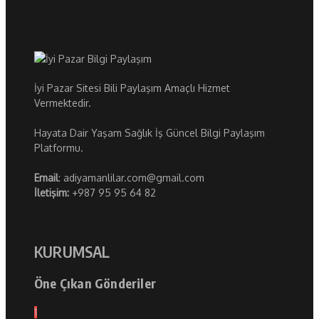
İyi Pazar Sitesi Bili Paylaşım Amaçlı Hizmet
Vermektedir.
Hayata Dair Yaşam Sağlık İş Güncel Bilgi Paylaşım
Platformu.
Email
: adiyamanlilar.com@gmail.com
İletişim:
+987 95 95 64 82
KURUMSAL
Öne Çıkan Gönderiler
1