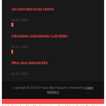
Çini Sanatı Nasıl Ortaya Çıkmıştır
Eki 22, 2025
2
Sultanahmet Camii Hakkında Tarihi Bilgiler
Eki 22, 2025
3
Mimar Sinan Hakkında Bilgi
Eki 22, 2025
Copyright © 2026 İyi Pazar Bilgi Paylaşım | Powered by
Haber
Dergisi X