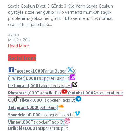
Şeyda Coşkun Diyeti 3 Günde 3 Kilo Verin Şeyda Coşkun
diyetiyle sizde her gün bir kilo vermeniz mümkün sağlık
probleminiz yoksa her gün bir kilo vermeniz çok normal
olacak her güne bir ki...
admin
Mart 25, 2017
Read More
Social Icons
Facebook
1,000
Fanlar
Beğen
X
(Twitter)
1,000
Takipçiler
Takip Et
Instagram
1,000
Takipçiler
Takip Et
Pinterest
1,000
Takipçiler
Pin
Youtube
1,000
Aboneler
Abone
Ol
Tiktok
1,000
Takipçiler
Takip Et
Telegram
1,000
Üyeler
Giriş
Soundcloud
1,000
Takipçiler
Takip Et
Vimeo
1,000
Takipçiler
Takip Et
Dribbble
1,000
Takipçiler
Takip Et