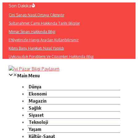
İçeriğe
Son Dakika
atla
Çini Sanatı Nasıl Ortaya Çıkmıştır
Sultanahmet Camii Hakkında Tarihi Bilgiler
Mimar Sinan Hakkında Bilgi
Ehliyetinizle Hangi Araçları Kullanbilirsiniz
Kıbrıs Barış Harekatı Nasıl Yapıldı
Uykusuzluk Poroblemi Ve Çözümleri Hakkında Bilgi
Main Menu
Dünya
Ekonomi
Magazin
Sağlık
Siyaset
Teknoloji
Yaşam
Kültür-Sanat