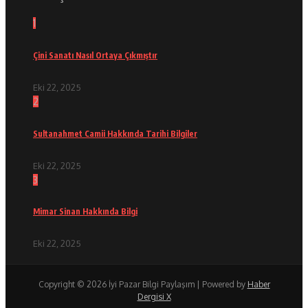
1
Çini Sanatı Nasıl Ortaya Çıkmıştır
Eki 22, 2025
2
Sultanahmet Camii Hakkında Tarihi Bilgiler
Eki 22, 2025
3
Mimar Sinan Hakkında Bilgi
Eki 22, 2025
Copyright © 2026 İyi Pazar Bilgi Paylaşım | Powered by
Haber
Dergisi X